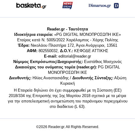
Reader.gr - Ταυτότητα
Ιδιοκτήτρια εταιρεία:
«PG DIGITAL MONΟΠΡΟΣΩΠΗ ΙΚΕ»
Εταίρος κατά Ν. 5005/2022 Χαράλαμπος - Χάρης Πολίτης
Έδρα:
Νικολάου Πλαστήρα 172, Άγιοι Ανάργυροι, 13561
ΑΦΜ:
802550032,
Δ.Ο.Υ.:
ΚΕΦΟΔΕ ΑΤΤΙΚΗΣ
E-mail:
editorial@reader.gr
Νόμιμος Εκπρόσωπος/Διαχειριστής:
Ευστάθιος Μοσχονάς
Δικαιούχος του ονόματος τομέα (reader.gr):
PG DIGITAL
MONΟΠΡΟΣΩΠΗ ΙΚΕ
Διευθυντής:
Ηλίας Αναστασιάδης /
Διευθυντής Σύνταξης:
Αξιώτη
Κυριακή
Η Εταιρεία δηλώνει ότι έχει συμμορφωθεί με τη Σύσταση (ΕΕ)
2018/334 της Επιτροπής της 1ης Μαρτίου 2018 σχετικά με τα μέτρα
για την αποτελεσματική αντιμετώπιση του παράνομου περιεχομένου
στο διαδίκτυο (L 63).
©2026 Reader.gr. All Rights Reserved.