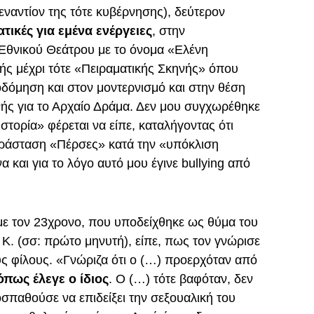
 εναντίον της τότε κυβέρνησης), δεύτερον
ικές για εμένα ενέργειες
, στην
 Εθνικού Θεάτρου με το όνομα «Ελένη
ής μέχρι τότε «Πειραματικής Σκηνής» όπου
δόμηση και στον μοντερνισμό και στην θέση
νής για το Αρχαίο Δράμα. Δεν μου συγχωρέθηκε
στορία» φέρεται να είπε, καταλήγοντας ότι
ράσταση «Πέρσες» κατά την «υπόκλιση
και για το λόγο αυτό μου έγινε bullying από
με τον 23χρονο, που υποδείχθηκε ως θύμα του
Κ. (σσ: πρώτο μηνυτή), είπε, πως τον γνώρισε
ς φίλους. «Γνώριζα ότι ο (…) προερχόταν από
όπως έλεγε ο ίδιος
. Ο (…) τότε βαφόταν, δεν
παθούσε να επιδείξει την σεξουαλική του