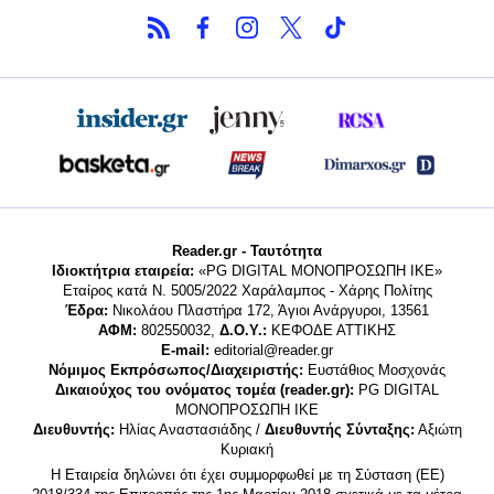
Reader.gr - Ταυτότητα
Ιδιοκτήτρια εταιρεία:
«PG DIGITAL MONΟΠΡΟΣΩΠΗ ΙΚΕ»
Εταίρος κατά Ν. 5005/2022 Χαράλαμπος - Χάρης Πολίτης
Έδρα:
Νικολάου Πλαστήρα 172, Άγιοι Ανάργυροι, 13561
ΑΦΜ:
802550032,
Δ.Ο.Υ.:
ΚΕΦΟΔΕ ΑΤΤΙΚΗΣ
E-mail:
editorial@reader.gr
Νόμιμος Εκπρόσωπος/Διαχειριστής:
Ευστάθιος Μοσχονάς
Δικαιούχος του ονόματος τομέα (reader.gr):
PG DIGITAL
MONΟΠΡΟΣΩΠΗ ΙΚΕ
Διευθυντής:
Ηλίας Αναστασιάδης /
Διευθυντής Σύνταξης:
Αξιώτη
Κυριακή
Η Εταιρεία δηλώνει ότι έχει συμμορφωθεί με τη Σύσταση (ΕΕ)