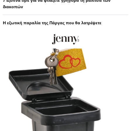
7 έξυπνα tips για να φτιάξετε γρήγορα τη βαλίτσα των
διακοπών
Η εξωτική παραλία της Πάργας που θα λατρέψετε