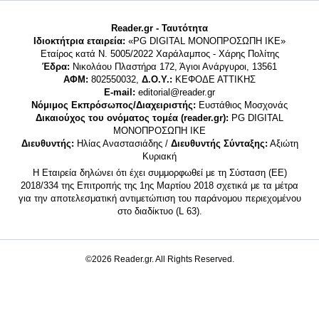
Reader.gr - Ταυτότητα
Ιδιοκτήτρια εταιρεία:
«PG DIGITAL MONΟΠΡΟΣΩΠΗ ΙΚΕ»
Εταίρος κατά Ν. 5005/2022 Χαράλαμπος - Χάρης Πολίτης
Έδρα:
Νικολάου Πλαστήρα 172, Άγιοι Ανάργυροι, 13561
ΑΦΜ:
802550032,
Δ.Ο.Υ.:
ΚΕΦΟΔΕ ΑΤΤΙΚΗΣ
E-mail:
editorial@reader.gr
Νόμιμος Εκπρόσωπος/Διαχειριστής:
Ευστάθιος Μοσχονάς
Δικαιούχος του ονόματος τομέα (reader.gr):
PG DIGITAL
MONΟΠΡΟΣΩΠΗ ΙΚΕ
Διευθυντής:
Ηλίας Αναστασιάδης /
Διευθυντής Σύνταξης:
Αξιώτη
Κυριακή
Η Εταιρεία δηλώνει ότι έχει συμμορφωθεί με τη Σύσταση (ΕΕ)
2018/334 της Επιτροπής της 1ης Μαρτίου 2018 σχετικά με τα μέτρα
για την αποτελεσματική αντιμετώπιση του παράνομου περιεχομένου
στο διαδίκτυο (L 63).
©2026 Reader.gr. All Rights Reserved.