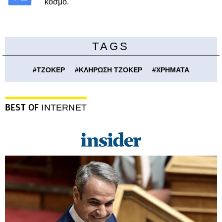
κόσμο.
TAGS
#
ΤΖΟΚΕΡ
#
ΚΛΗΡΩΣΗ ΤΖΟΚΕΡ
#
ΧΡΗΜΑΤΑ
BEST OF
INTERNET