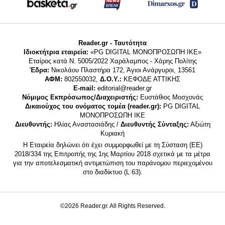
Reader.gr - Ταυτότητα
Ιδιοκτήτρια εταιρεία:
«PG DIGITAL MONΟΠΡΟΣΩΠΗ ΙΚΕ»
Εταίρος κατά Ν. 5005/2022 Χαράλαμπος - Χάρης Πολίτης
Έδρα:
Νικολάου Πλαστήρα 172, Άγιοι Ανάργυροι, 13561
ΑΦΜ:
802550032,
Δ.Ο.Υ.:
ΚΕΦΟΔΕ ΑΤΤΙΚΗΣ
E-mail:
editorial@reader.gr
Νόμιμος Εκπρόσωπος/Διαχειριστής:
Ευστάθιος Μοσχονάς
Δικαιούχος του ονόματος τομέα (reader.gr):
PG DIGITAL
MONΟΠΡΟΣΩΠΗ ΙΚΕ
Διευθυντής:
Ηλίας Αναστασιάδης /
Διευθυντής Σύνταξης:
Αξιώτη
Κυριακή
Η Εταιρεία δηλώνει ότι έχει συμμορφωθεί με τη Σύσταση (ΕΕ)
2018/334 της Επιτροπής της 1ης Μαρτίου 2018 σχετικά με τα μέτρα
για την αποτελεσματική αντιμετώπιση του παράνομου περιεχομένου
στο διαδίκτυο (L 63).
©2026 Reader.gr. All Rights Reserved.