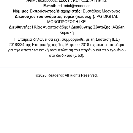
ΑΦΜ:
802550032,
Δ.Ο.Υ.:
ΚΕΦΟΔΕ ΑΤΤΙΚΗΣ
E-mail:
editorial@reader.gr
Νόμιμος Εκπρόσωπος/Διαχειριστής:
Ευστάθιος Μοσχονάς
Δικαιούχος του ονόματος τομέα (reader.gr):
PG DIGITAL
MONΟΠΡΟΣΩΠΗ ΙΚΕ
Διευθυντής:
Ηλίας Αναστασιάδης /
Διευθυντής Σύνταξης:
Αξιώτη
Κυριακή
Η Εταιρεία δηλώνει ότι έχει συμμορφωθεί με τη Σύσταση (ΕΕ)
2018/334 της Επιτροπής της 1ης Μαρτίου 2018 σχετικά με τα μέτρα
για την αποτελεσματική αντιμετώπιση του παράνομου περιεχομένου
στο διαδίκτυο (L 63).
©2026 Reader.gr. All Rights Reserved.