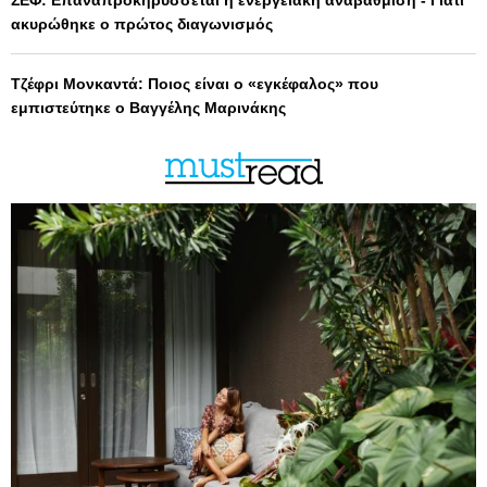
ΣΕΦ: Επαναπροκηρύσσεται η ενεργειακή αναβάθμιση - Γιατί
ακυρώθηκε ο πρώτος διαγωνισμός
Τζέφρι Μονκαντά: Ποιος είναι ο «εγκέφαλος» που
εμπιστεύτηκε ο Βαγγέλης Μαρινάκης