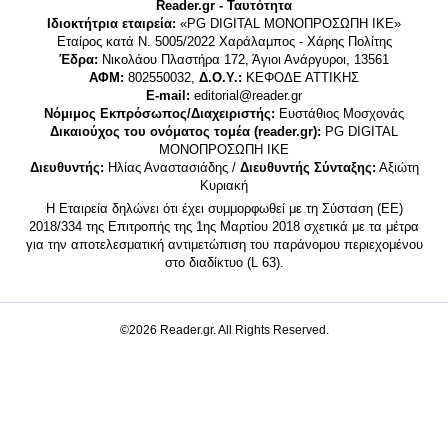
Reader.gr - Ταυτότητα
Ιδιοκτήτρια εταιρεία:
«PG DIGITAL MONΟΠΡΟΣΩΠΗ ΙΚΕ»
Εταίρος κατά Ν. 5005/2022 Χαράλαμπος - Χάρης Πολίτης
Έδρα:
Νικολάου Πλαστήρα 172, Άγιοι Ανάργυροι, 13561
ΑΦΜ:
802550032,
Δ.Ο.Υ.:
ΚΕΦΟΔΕ ΑΤΤΙΚΗΣ
E-mail:
editorial@reader.gr
Νόμιμος Εκπρόσωπος/Διαχειριστής:
Ευστάθιος Μοσχονάς
Δικαιούχος του ονόματος τομέα (reader.gr):
PG DIGITAL
MONΟΠΡΟΣΩΠΗ ΙΚΕ
Διευθυντής:
Ηλίας Αναστασιάδης /
Διευθυντής Σύνταξης:
Αξιώτη
Κυριακή
Η Εταιρεία δηλώνει ότι έχει συμμορφωθεί με τη Σύσταση (ΕΕ)
2018/334 της Επιτροπής της 1ης Μαρτίου 2018 σχετικά με τα μέτρα
για την αποτελεσματική αντιμετώπιση του παράνομου περιεχομένου
στο διαδίκτυο (L 63).
©2026 Reader.gr. All Rights Reserved.