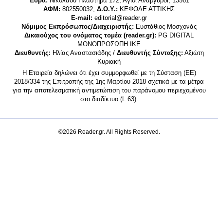
Έδρα:
Νικολάου Πλαστήρα 172, Άγιοι Ανάργυροι, 13561
ΑΦΜ:
802550032,
Δ.Ο.Υ.:
ΚΕΦΟΔΕ ΑΤΤΙΚΗΣ
E-mail:
editorial@reader.gr
Νόμιμος Εκπρόσωπος/Διαχειριστής:
Ευστάθιος Μοσχονάς
Δικαιούχος του ονόματος τομέα (reader.gr):
PG DIGITAL
MONΟΠΡΟΣΩΠΗ ΙΚΕ
Διευθυντής:
Ηλίας Αναστασιάδης /
Διευθυντής Σύνταξης:
Αξιώτη
Κυριακή
Η Εταιρεία δηλώνει ότι έχει συμμορφωθεί με τη Σύσταση (ΕΕ)
2018/334 της Επιτροπής της 1ης Μαρτίου 2018 σχετικά με τα μέτρα
για την αποτελεσματική αντιμετώπιση του παράνομου περιεχομένου
στο διαδίκτυο (L 63).
©2026 Reader.gr. All Rights Reserved.