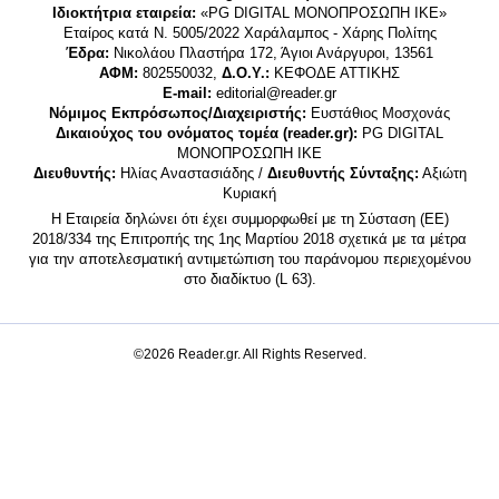
Ιδιοκτήτρια εταιρεία:
«PG DIGITAL MONΟΠΡΟΣΩΠΗ ΙΚΕ»
Εταίρος κατά Ν. 5005/2022 Χαράλαμπος - Χάρης Πολίτης
Έδρα:
Νικολάου Πλαστήρα 172, Άγιοι Ανάργυροι, 13561
ΑΦΜ:
802550032,
Δ.Ο.Υ.:
ΚΕΦΟΔΕ ΑΤΤΙΚΗΣ
E-mail:
editorial@reader.gr
Νόμιμος Εκπρόσωπος/Διαχειριστής:
Ευστάθιος Μοσχονάς
Δικαιούχος του ονόματος τομέα (reader.gr):
PG DIGITAL
MONΟΠΡΟΣΩΠΗ ΙΚΕ
Διευθυντής:
Ηλίας Αναστασιάδης /
Διευθυντής Σύνταξης:
Αξιώτη
Κυριακή
Η Εταιρεία δηλώνει ότι έχει συμμορφωθεί με τη Σύσταση (ΕΕ)
2018/334 της Επιτροπής της 1ης Μαρτίου 2018 σχετικά με τα μέτρα
για την αποτελεσματική αντιμετώπιση του παράνομου περιεχομένου
στο διαδίκτυο (L 63).
©2026 Reader.gr. All Rights Reserved.