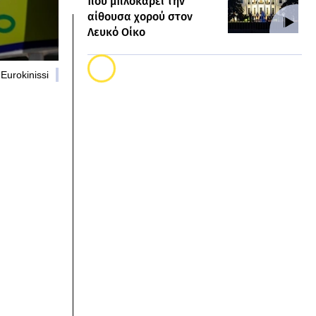
που μπλοκάρει την
αίθουσα χορού στον
Λευκό Οίκο
Eurokinissi