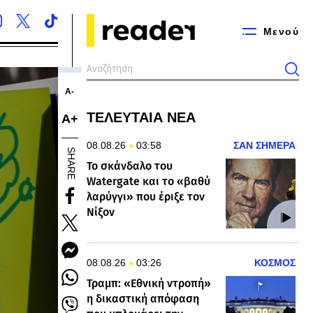
Μενού
Α-
ΤΕΛΕΥΤΑΙΑ ΝΕΑ
Α+
08.08.26
03:58
ΣΑΝ ΣΗΜΕΡΑ
SHARE
Το σκάνδαλο του
Watergate και το «βαθύ
λαρύγγι» που έριξε τον
Νίξον
08.08.26
03:26
ΚΟΣΜΟΣ
Τραμπ: «Εθνική ντροπή»
η δικαστική απόφαση