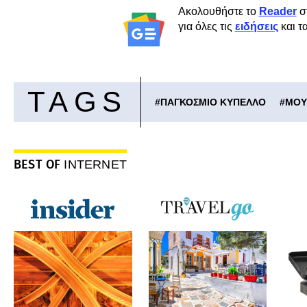
Ακολουθήστε το
Reader
σ
για όλες τις
ειδήσεις
και τ
TAGS
#
ΠΑΓΚΟΣΜΙΟ ΚΥΠΕΛΛΟ
#
ΜΟΥ
BEST OF
INTERNET