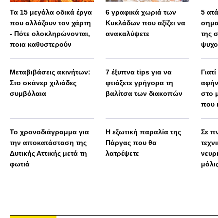
Τα 15 μεγάλα οδικά έργα
6 γραφικά χωριά των
5 ατ
που αλλάζουν τον χάρτη
Κυκλάδων που αξίζει να
σημα
- Πότε ολοκληρώνονται,
ανακαλύψετε
της 
ποια καθυστερούν
ψυχο
Μεταβιβάσεις ακινήτων:
7 έξυπνα tips για να
Γιατί
Στο σκάνερ χιλιάδες
φτιάξετε γρήγορα τη
αφήν
συμβόλαια
βαλίτσα των διακοπών
στο 
που 
Το χρονοδιάγραμμα για
Η εξωτική παραλία της
Σε πν
την αποκατάσταση της
Πάργας που θα
τεχν
Δυτικής Αττικής μετά τη
λατρέψετε
νευρ
φωτιά
μόλις
πολύ