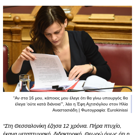
“Αν στα 16 μου, κάποιος μου έλεγε ότι θα γίνω υπουργός θα
έλεγα ‘ούτε κατά διάνοια’", λέει η Έφη Αχτσιόγλου στον Ηλία
Αναστασιάδη | Φωτογραφία: Eurokinissi
“Στη Θεσσαλονίκη έζησα 12 χρόνια. Πήρα πτυχίο,
έκανα μεταπτυχιακό, διδακτορικό. Θεωρώ όμως ότι η