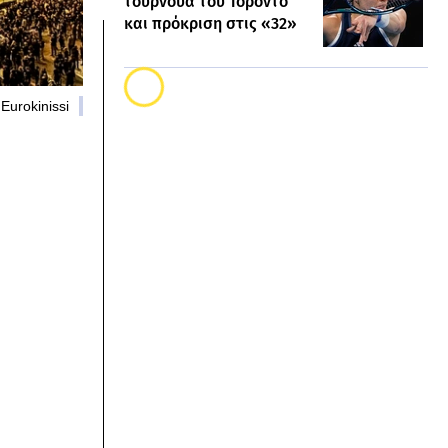
τουρνουά του Τορόντο
και πρόκριση στις «32»
Eurokinissi