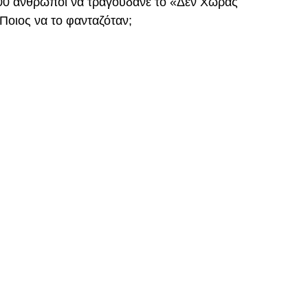
00 άνθρωποι να τραγουδάνε το «Δεν Χωράς
 Ποιος να το φανταζόταν;