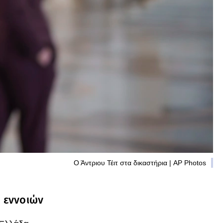
Ο Άντριου Τέιτ στα δικαστήρια | AP Photos
 εννοιών