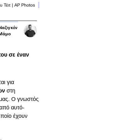
υ Τέιτ | AP Photos
Ναζιγκέν
Μάμο
που σε έναν
αι για
ών
στη
ς μας. Ο γνωστός
 από αυτό-
οποίο έχουν