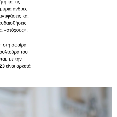
τη και τις
μμύρια άνδρες
αντιφάσεις και
ψευδαισθήσεις
αι «στόχους».
η στη σφαίρα
ουλτούρα του
παμ με την
23
είναι αρκετά