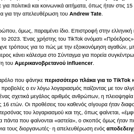
τε για πολιτικά και κοινωνικά αιτήματα, όπως ήταν στις 1
α για την απελευθέρωση του
Andrew Tate
.
ρώπου, όμως, παραμένει ίδιο. Επιστροφή στην ελληνική 
 το 2023. Ένας χρήστης του TikTok ονόματι «Πρόεδρος
ιχνε τρόπους για το πώς με την εξοικονόμηση αγαθών, μπ
ερος κάνει κάλεσμα στο Σύνταγμα για πορεία συγκέντρω
ση του
Αμερικανοβρετανού influencer
.
παρόλο που φάνηκε
περισσότερο πλάκα για το TikTok
κ
ε προβολές ο εν λόγω λογαριασμός παίζοντας με τον αλγ
 ένας σχετικά μεγάλος αριθμός ανθρώπων, η πλειοψηφί
 16 ετών. Οι προθέσεις του καθενός σίγουρα ήταν διαφο
περσόνας του λογαριασμού και της, όπως φαίνεται, «έμ
τα πάντα που φαίνονται «αστεία», ο σκοπός όμως ήταν π
για τους διοργανωτές· η απελευθέρωση ενός
αποδεδειγ