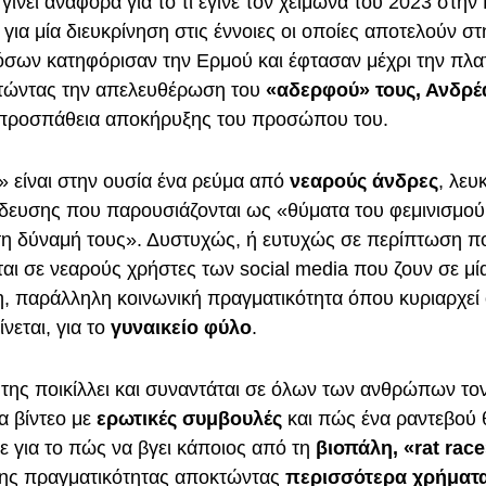
γίνει αναφορά για το τι έγινε τον χειμώνα του 2023 στην
για μία διευκρίνηση στις έννοιες οι οποίες αποτελούν στ
όσων κατηφόρισαν την Ερμού και έφτασαν μέχρι την πλα
ητώντας την απελευθέρωση του
«αδερφού» τους, Ανδρέ
 προσπάθεια αποκήρυξης του προσώπου του.
 είναι στην ουσία ένα ρεύμα από
νεαρούς άνδρες
, λευ
δευσης που παρουσιάζονται ως «θύματα του φεμινισμού 
η δύναμή τους». Δυστυχώς, ή ευτυχώς σε περίπτωση πο
αι σε νεαρούς χρήστες των social media που ζουν σε μί
, παράλληλη κοινωνική πραγματικότητα όπου κυριαρχεί 
νεται, για το
γυναικείο φύλο
.
 της ποικίλλει και συναντάται σε όλων των ανθρώπων το
ια βίντεο με
ερωτικές συμβουλές
και πώς ένα ραντεβού θ
τε για το πώς να βγει κάποιος από τη
βιοπάλη, «rat rac
ης πραγματικότητας αποκτώντας
περισσότερα χρήματα