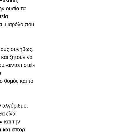
 Ελλάδα,
ην ουσία τα
τεία
α
. Παρόλο που
κούς συνήθως,
και ζητούν να
υ «εντοπιστεί»
α
ο θυμός και το
ν αλγόριθμο,
α είναι
e»
και την
 και σπορ