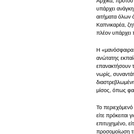
Αρχικά, προτού 
υπάρχει ανάγκη 
αιτήματα όλων 
Καπνικαρέα, ζ
πλέον υπάρχει
Η «μανόσφαιρα»
ανώτατης εκπαί
επανακτήσουν τ
νωρίς, συναντάτ
διαστρεβλωμένη
μίσος, όπως φαί
Το περιεχόμενό
είτε πρόκειται γ
επιτυχημένο, εί
προσομοίωση τ