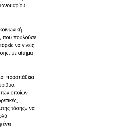
5 Ιανουαρίου
κοινωνική
», που πουλούσε
ορείς να γίνεις
σης, με αίτημα
αι προσπάθεια
όριθμο,
α των οποίων
ρετικές,
φυτης τάσης» να
ολύ
μένα