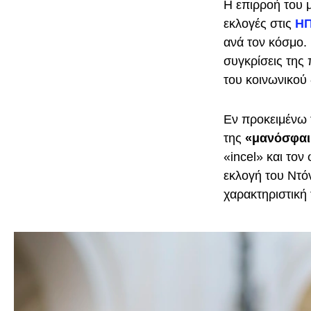
Η επιρροή του μ
εκλογές στις
Η
ανά τον κόσμο. 
συγκρίσεις της 
του κοινωνικού 
Εν προκειμένω 
της
«μανόσφαιρ
«incel» και τον
εκλογή του Ντό
χαρακτηριστική