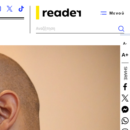
Μενού
Α-
Α+
SHARE