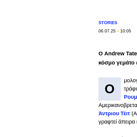
STORIES
06.07.25
10:05
Ο Andrew Tate
κόσμο γεμάτο 
μολο
Ο
τράφι
Ρουμ
Αμερικανοβρεταν
Άντριου Τέιτ
(A
γραφτεί άπειρα 