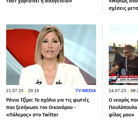
τοστ χορταίνει η οικογένεια»
«Μήπως ανοί
σχέσεις μετ
21.07.23
20:15
TV MEDIA
14.07.23
08:
Ράνια Τζίμα: Το σχόλιο για τις φωτιές
Ο νεαρός πο
που ξεσήκωσε τον Οικονόμου -
Παυλόπουλο ν
«Πόλεμος» στο Twitter
φίλος μου»