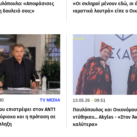
υλόπουλο: «Αποφάσισες
«Οι σκληροί μένουν εδώ, οι ά
η δουλειά σου;»
ιαματικά λουτρά» είπε ο Οι
30
TV MEDIA
13.05.26
09:51
ου επιστρέφει στον ΑΝΤ1
Παυλόπουλος και Οικονόμου
ύριακο και η πρόταση σε
ντύθηκαν... Akylas - «Στον Ά
πληξη
καλύτερα»