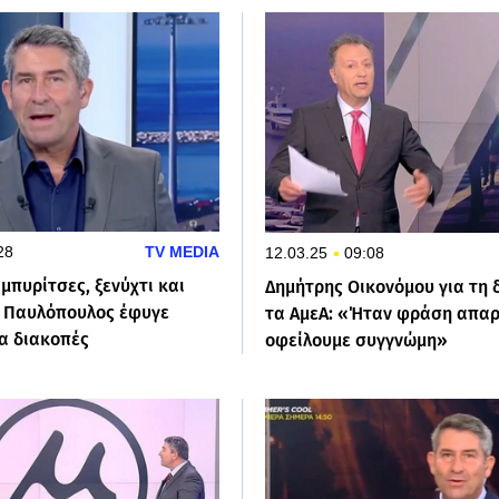
28
TV MEDIA
12.03.25
09:08
μπυρίτσες, ξενύχτι και
Δημήτρης Οικονόμου για τη 
ς Παυλόπουλος έφυγε
τα ΑμεΑ: «Ήταν φράση απαρ
ια διακοπές
οφείλουμε συγγνώμη»