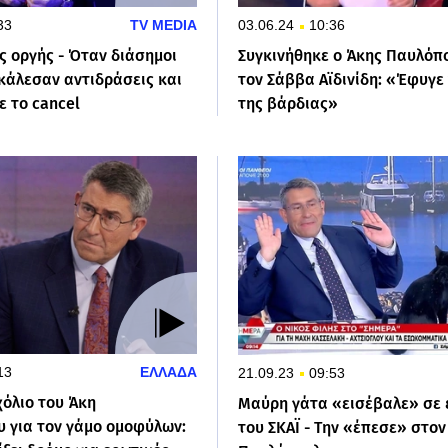
33
TV MEDIA
03.06.24
10:36
ς οργής - Όταν διάσημοι
Συγκινήθηκε ο Άκης Παυλόπ
κάλεσαν αντιδράσεις και
τον Σάββα Αϊδινίδη: «Έφυγε
ε το cancel
της βάρδιας»
13
ΕΛΛΑΔΑ
21.09.23
09:53
χόλιο του Άκη
Μαύρη γάτα «εισέβαλε» σε
 για τον γάμο ομοφύλων:
του ΣΚΑΪ - Την «έπεσε» στον