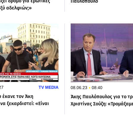
ξει δρόμο για ερωτικές
Παυλόπουλο
αξύ αδελφιών;»
27
TV MEDIA
08.06.23
08:40
υ έκανε τον Άκη
Άκης Παυλόπουλος για το τρ
α ξεκαρδιστεί: «Είναι
Χριστίνας Σούζη: «Τρομάξαμ