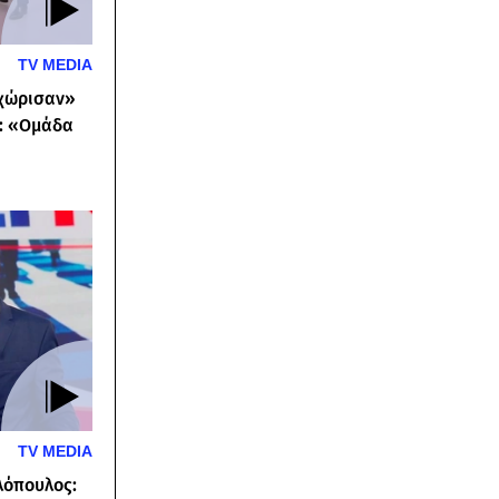
TV MEDIA
«χώρισαν»
»: «Ομάδα
TV MEDIA
λόπουλος: