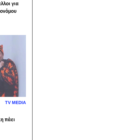
λλοι για
κονόμου
TV MEDIA
κη πάει