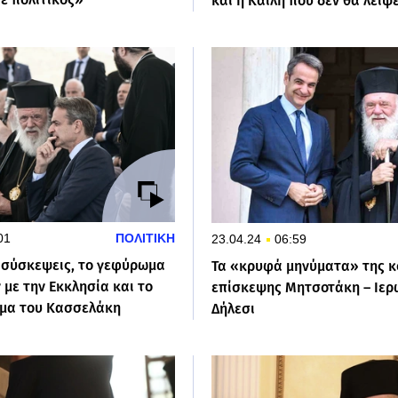
και η Καϊλή που δεν θα λείψε
01
ΠΟΛΙΤΙΚΗ
23.04.24
06:59
ς σύσκεψεις, το γεφύρωμα
Τα «κρυφά μηνύματα» της κ
με την Εκκλησία και το
επίσκεψης Μητσοτάκη – Ιερ
ημα του Κασσελάκη
Δήλεσι