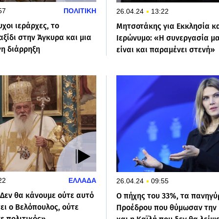
57
ΠΟΛΙΤΙΚΗ
26.04.24
13:22
υχοι ιεράρχες, το
Μητσοτάκης για Εκκλησία κ
ξίδι στην Άγκυρα και μια
Ιερώνυμο: «Η συνεργασία μα
γη διάρρηξη
είναι και παραμένει στενή»
22
ΕΛΛΑΔΑ
26.04.24
09:55
«Δεν θα κάνουμε ούτε αυτό
Ο πήχης του 33%, τα πανηγύ
ει ο Βελόπουλος, ούτε
Προέδρου που θύμωσαν την 
ε πολιτικός»