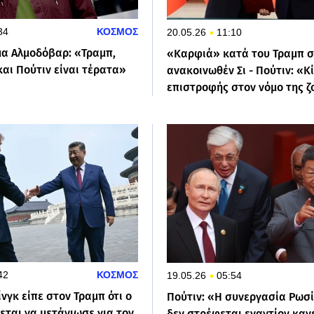
34
ΚΟΣΜΟΣ
20.05.26
11:10
α Αλμοδόβαρ: «Τραμπ,
«Καρφιά» κατά του Τραμπ σ
αι Πούτιν είναι τέρατα»
ανακοινωθέν Σι - Πούτιν: «Κ
επιστροφής στον νόμο της 
42
ΚΟΣΜΟΣ
19.05.26
05:54
πίνγκ είπε στον Τραμπ ότι ο
Πούτιν: «Η συνεργασία Ρωσί
εται να μετάνιωσε για τον
δεν στρέφεται εναντίον καν