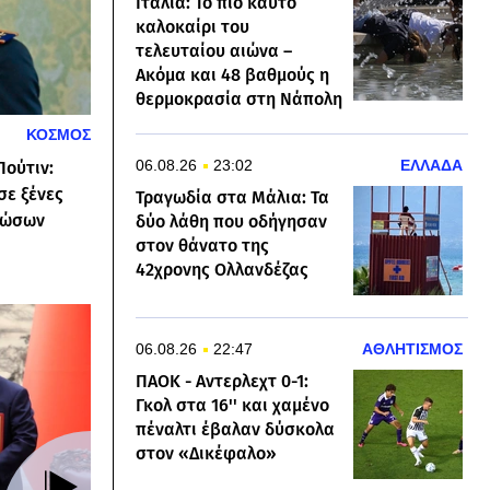
Ιταλία: Το πιο καυτό
καλοκαίρι του
τελευταίου αιώνα –
Ακόμα και 48 βαθμούς η
θερμοκρασία στη Νάπολη
ΚΟΣΜΟΣ
06.08.26
23:02
ΕΛΛΑΔΑ
Πούτιν:
σε ξένες
Τραγωδία στα Μάλια: Τα
Ρώσων
δύο λάθη που οδήγησαν
στον θάνατο της
42χρονης Ολλανδέζας
06.08.26
22:47
ΑΘΛΗΤΙΣΜΟΣ
ΠΑΟΚ - Αντερλεχτ 0-1:
Γκολ στα 16'' και χαμένο
πέναλτι έβαλαν δύσκολα
στον «Δικέφαλο»