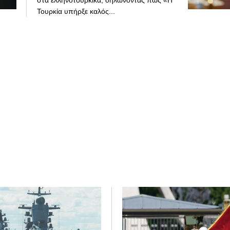
στα ελληνοτουρκικά, δηλώνοντας πως «Η
Τουρκία υπήρξε καλός...