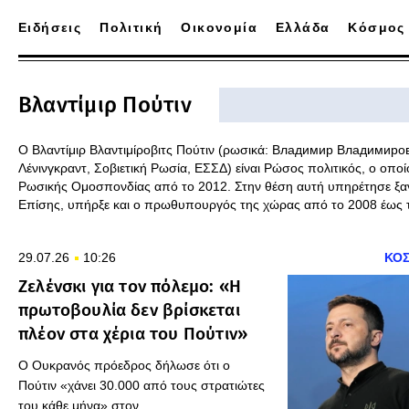
Ειδήσεις
Πολιτική
Οικονομία
Ελλάδα
Κόσμος
Βλαντίμιρ Πούτιν
Ο Βλαντίμιρ Βλαντιμίροβιτς Πούτιν (ρωσικά: Владимир Владимиров
Λένινγκραντ, Σοβιετική Ρωσία, ΕΣΣΔ) είναι Ρώσος πολιτικός, ο οπο
Ρωσικής Ομοσπονδίας από το 2012. Στην θέση αυτή υπηρέτησε ξαν
Επίσης, υπήρξε και ο πρωθυπουργός της χώρας από το 2008 έως 
29.07.26
10:26
ΚΟ
Ζελένσκι για τον πόλεμο: «Η
πρωτοβουλία δεν βρίσκεται
πλέον στα χέρια του Πούτιν»
Ο Ουκρανός πρόεδρος δήλωσε ότι ο
Πούτιν «χάνει 30.000 από τους στρατιώτες
του κάθε μήνα» στον...