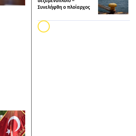
δεξαμενόπλοιο –
Συνελήφθη ο πλοίαρχος