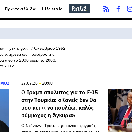
Πρωτοσέλιδα
Lifestyle
ич Путин‎, γενν. 7 Οκτωβρίου 1952,
ίος υπηρετεί ως Πρόεδρος της
ά από το 2000 μέχρι το 2008.
το 2012.
ΣΜΟΣ
27.07.26
20:00
Ο Τραμπ απόλυτος για τα F-35
στην Τουρκία: «Κανείς δεν θα
μου πει τι να πουλάω, καλός
σύμμαχος η Άγκυρα»
Ο Ντόναλντ Τραμπ προκάλεσε τριγμούς