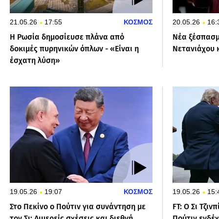
21.05.26
17:55
ΚΟΣΜΟΣ
20.05.26
16:
Η Ρωσία δημοσίευσε πλάνα από
Νέα ξέσπασμ
δοκιμές πυρηνικών όπλων - «Είναι η
Νετανιάχου κ
έσχατη λύση»
19.05.26
19:07
ΚΟΣΜΟΣ
19.05.26
15:
Στο Πεκίνο ο Πούτιν για συνάντηση με
FT: Ο Σι Τζιν
τον Σι: Διμερείς σχέσεις και διεθνή
Πούτιν ενδέχ