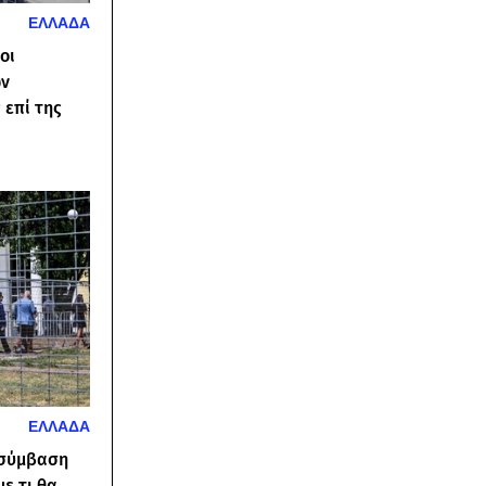
ΕΛΛΑΔΑ
οι
ων
 επί της
ΕΛΛΑΔΑ
 σύμβαση
με τι θα