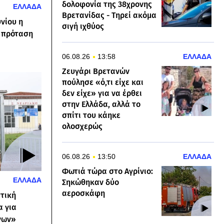
δολοφονία της 38χρονης
ΕΛΛΑΔΑ
Βρετανίδας - Τηρεί ακόμα
υνίου η
σιγή ιχθύος
ή πρόταση
06.08.26
13:58
ΕΛΛΑΔΑ
​Ζευγάρι Βρετανών
πούλησε «ό,τι είχε και
δεν είχε» για να έρθει
στην Ελλάδα, αλλά το
σπίτι του κάηκε
ολοσχερώς
06.08.26
13:50
ΕΛΛΑΔΑ
Φωτιά τώρα στο Αγρίνιο:
ΕΛΛΑΔΑ
Σηκώθηκαν δύο
αεροσκάφη
πτική
α για
νων»