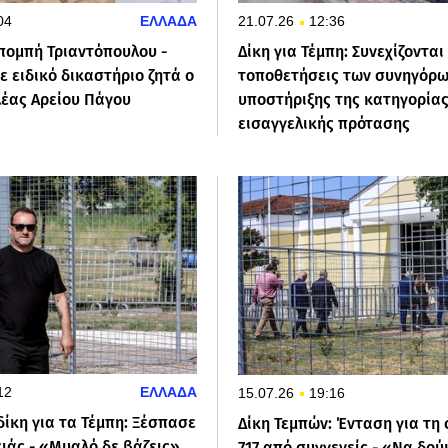
04
ΕΛΛΑΔΑ
21.07.26
12:36
πομπή Τριαντόπουλου -
Δίκη για Τέμπη: Συνεχίζονται 
 ειδικό δικαστήριο ζητά ο
τοποθετήσεις των συνηγόρ
λέας Αρείου Πάγου
υποστήριξης της κατηγορίας
εισαγγελικής πρότασης
12
ΕΛΛΑΔΑ
15.07.26
19:16
ίκη για τα Τέμπη: Ξέσπασε
Δίκη Τεμπών: Ένταση για τη
ιάς - «Μυαλό δε βάζεις»
717 από συγγενείς - «Να δού