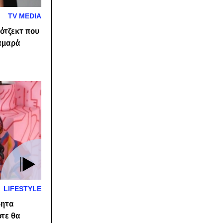
TV MEDIA
ότζεκτ που
Σαμαρά
LIFESTYLE
δητα
ότε θα