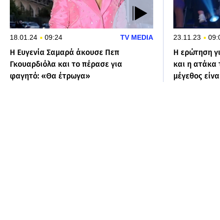
18.01.24
09:24
TV MEDIA
23.11.23
09:
Η Ευγενία Σαμαρά άκουσε Πεπ
Η ερώτηση γ
Γκουαρδιόλα και το πέρασε για
και η ατάκα 
φαγητό: «Θα έτρωγα»
μέγεθος είνα