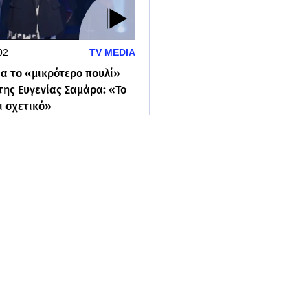
02
TV MEDIA
ια το «μικρότερο πουλί»
της Ευγενίας Σαμάρα: «Το
ι σχετικό»