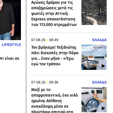
Αγώνας δρόμου για τις
αποζημιώσεις μετά τις
φωτιές στην Αττική:
Express αποκατάσταση
των 113.000 στρεμμάτων
07.08.26
08:49
ΕΛΛΑΔΑ
LIFESTYLE
Τον βρήκαμε! Ταξιδιώτης
πάει διακοπές στην Πάρο
για... έναν μήνα - «Έχω
ι είναι σε
εγώ τον τρόπο»
07.08.26
08:38
ΕΛΛΑΔΑ
Μαζί με το
απορρυπαντικό, ένα κιλό
ηρωίνη: Απίθανη
ανακάλυψη μέσα σε
πλυντήριο σπιτιού στη