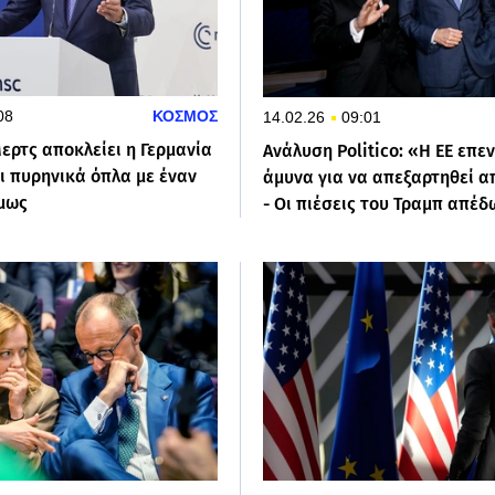
08
ΚΟΣΜΟΣ
14.02.26
09:01
ερτς αποκλείει η Γερμανία
Ανάλυση Politico: «Η ΕΕ επε
ι πυρηνικά όπλα με έναν
άμυνα για να απεξαρτηθεί α
μως
- Οι πιέσεις του Τραμπ απέ