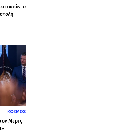
ρατιωτών, ο
οστολή
ΚΟΣΜΟΣ
τον Μερτς
ι»