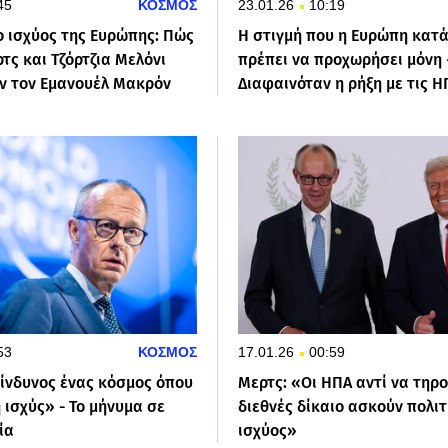
45
ΚΟΣΜΟΣ
23.01.26
10:19
ο ισχύος της Ευρώπης: Πώς
Η στιγμή που η Ευρώπη κατά
τς και Τζόρτζια Μελόνι
πρέπει να προχωρήσει μόνη 
ν τον Εμανουέλ Μακρόν
Διαφαινόταν η ρήξη με τις Η
53
ΚΟΣΜΟΣ
17.01.26
00:59
κίνδυνος ένας κόσμος όπου
Μερτς: «Οι ΗΠΑ αντί να τηρο
 ισχύς» - Το μήνυμα σε
διεθνές δίκαιο ασκούν πολιτ
ία
ισχύος»