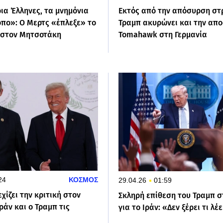
ια Έλληνες, τα μνημόνια
Εκτός από την απόσυρση στ
όπο»: Ο Μερτς «έπλεξε» το
Τραμπ ακυρώνει και την απ
 στον Μητσοτάκη
Tomahawk στη Γερμανία
24
ΚΟΣΜΟΣ
29.04.26
01:59
χίζει την κριτική στον
Σκληρή επίθεση του Τραμπ σ
ράν και ο Τραμπ τις
για το Ιράν: «Δεν ξέρει τι λέε