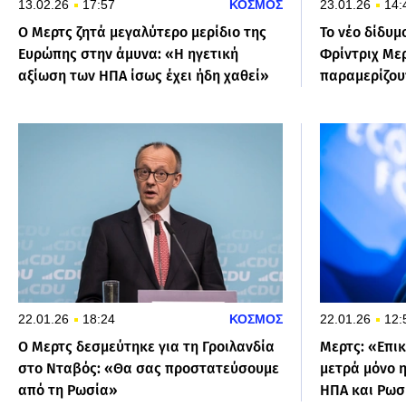
13.02.26
17:57
ΚΟΣΜΟΣ
23.01.26
14:
Ο Μερτς ζητά μεγαλύτερο μερίδιο της
Το νέο δίδυμ
Ευρώπης στην άμυνα: «Η ηγετική
Φρίντριχ Μερ
αξίωση των ΗΠΑ ίσως έχει ήδη χαθεί»
παραμερίζου
22.01.26
18:24
ΚΟΣΜΟΣ
22.01.26
12:
Ο Μερτς δεσμεύτηκε για τη Γροιλανδία
Μερτς: «Επι
στο Νταβός: «Θα σας προστατεύσουμε
μετρά μόνο η
από τη Ρωσία»
ΗΠΑ και Ρωσ