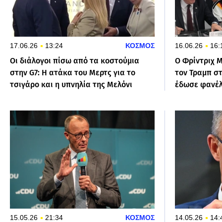
17.06.26
13:24
ΚΟΣΜΟΣ
16.06.26
16:
Οι διάλογοι πίσω από τα κοστούμια
Ο Φρίντριχ 
στην G7: Η ατάκα του Μερτς για το
τον Τραμπ στ
τσιγάρο και η υπνηλία της Μελόνι
έδωσε φανέλ
15.05.26
21:34
ΚΟΣΜΟΣ
14.05.26
14: