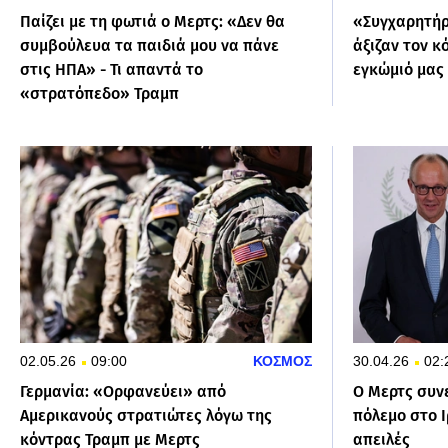
Παίζει με τη φωτιά ο Μερτς: «Δεν θα
«Συγχαρητήρ
συμβούλευα τα παιδιά μου να πάνε
άξιζαν τον κ
στις ΗΠΑ» - Τι απαντά το
εγκώμιό μας
«στρατόπεδο» Τραμπ
02.05.26
09:00
ΚΟΣΜΟΣ
30.04.26
02:
Γερμανία: «Ορφανεύει» από
Ο Μερτς συνε
Αμερικανούς στρατιώτες λόγω της
πόλεμο στο Ι
κόντρας Τραμπ με Μερτς
απειλές