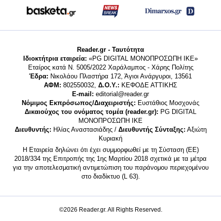
Reader.gr - Ταυτότητα
Ιδιοκτήτρια εταιρεία:
«PG DIGITAL MONΟΠΡΟΣΩΠΗ ΙΚΕ»
Εταίρος κατά Ν. 5005/2022 Χαράλαμπος - Χάρης Πολίτης
Έδρα:
Νικολάου Πλαστήρα 172, Άγιοι Ανάργυροι, 13561
ΑΦΜ:
802550032,
Δ.Ο.Υ.:
ΚΕΦΟΔΕ ΑΤΤΙΚΗΣ
E-mail:
editorial@reader.gr
Νόμιμος Εκπρόσωπος/Διαχειριστής:
Ευστάθιος Μοσχονάς
Δικαιούχος του ονόματος τομέα (reader.gr):
PG DIGITAL
MONΟΠΡΟΣΩΠΗ ΙΚΕ
Διευθυντής:
Ηλίας Αναστασιάδης /
Διευθυντής Σύνταξης:
Αξιώτη
Κυριακή
Η Εταιρεία δηλώνει ότι έχει συμμορφωθεί με τη Σύσταση (ΕΕ)
2018/334 της Επιτροπής της 1ης Μαρτίου 2018 σχετικά με τα μέτρα
για την αποτελεσματική αντιμετώπιση του παράνομου περιεχομένου
στο διαδίκτυο (L 63).
©2026 Reader.gr. All Rights Reserved.