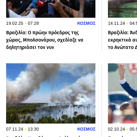
19.02.25
07:28
ΚΟΣΜΟΣ
14.11.24
04:
Βραζιλία: Ο πρώην πρόεδρος της
Βραζιλία: Άν
χώρας, Μπολσονάρου, σχεδίαζε να
εκρηκτικά α
δηλητηριάσει τον νυν
το Ανώτατο 
07.11.24
13:30
ΚΟΣΜΟΣ
02.10.24
05: