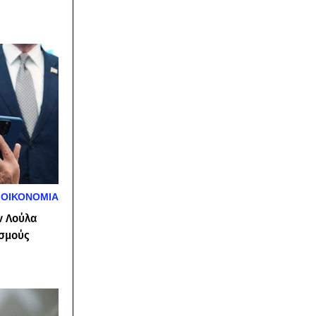
υ
ΟΙΚΟΝΟΜΙΑ
ν Λούλα
ασμούς