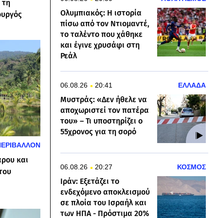
 τη
Ολυμπιακός: Η ιστορία
ουργός
πίσω από τον Ντιομαντέ,
το ταλέντο που χάθηκε
και έγινε χρυσάφι στη
Ρεάλ
06.08.26
20:41
ΕΛΛΑΔΑ
Μυστράς: «Δεν ήθελε να
αποχωριστεί τον πατέρα
του» – Τι υποστηρίζει ο
55χρονος για τη σορό
ΠΕΡΙΒΑΛΛΟΝ
άρου και
06.08.26
20:27
ΚΟΣΜΟΣ
του
Ιράν: Εξετάζει το
ενδεχόμενο αποκλεισμού
σε πλοία του Ισραήλ και
των ΗΠΑ - Πρόστιμα 20%