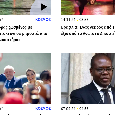
57
ΚΟΣΜΟΣ
14.11.24
03:56
δρας ζωσμένος με
Βραζιλία: Ένας νεκρός από ε
υτοκτόνησε μπροστά από
έξω από το Ανώτατο Δικαστ
Δικαστήριο
57
ΚΟΣΜΟΣ
07.09.24
04:56