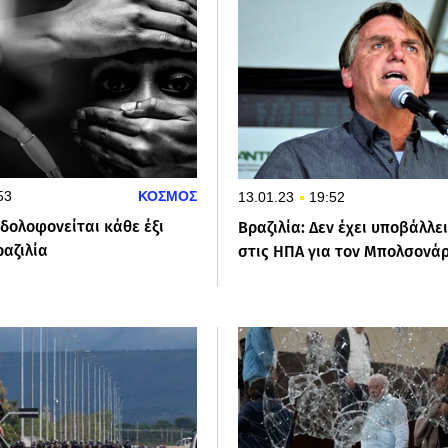
53
ΚΟΣΜΟΣ
13.01.23
19:52
δολοφονείται κάθε έξι
Βραζιλία: Δεν έχει υποβάλλε
ραζιλία
στις ΗΠΑ για τον Μπολσονά