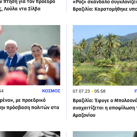
ν πτήση για τον πρόεδρο
«Ροζ» σκάνδαλο συγκλονίζει
ς, Λούλα ντα Σίλβα
Βραζιλία: Καρατομήθηκε υπ
54
ΚΟΣΜΟΣ
07.07.23
05:58
ρένο», με προεδρικό
Βραζιλία: Έφυγε ο Μπολσον
την πρόσβαση πολιτών στα
αναχαιτίζεται η αποψίλωση 
Αμαζονίου