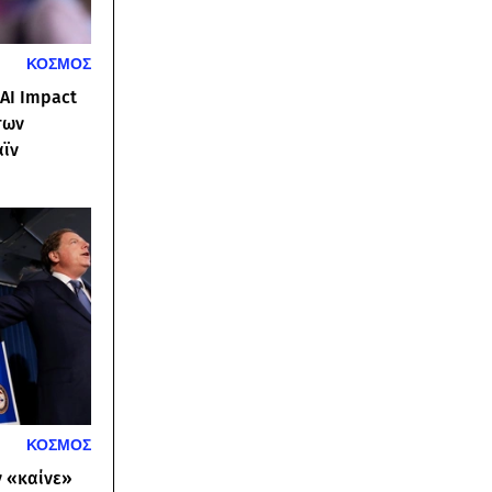
ΚΟΣΜΟΣ
AI Impact
των
αϊν
ΚΟΣΜΟΣ
ν «καίνε»