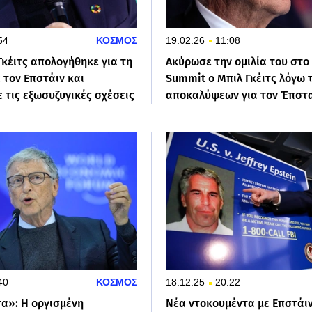
54
ΚΟΣΜΟΣ
19.02.26
11:08
Γκέιτς απολογήθηκε για τη
Ακύρωσε την ομιλία του στο 
 τον Επστάιν και
Summit ο Μπιλ Γκέιτς λόγω 
 τις εξωσυζυγικές σχέσεις
αποκαλύψεων για τον Έπστ
40
ΚΟΣΜΟΣ
18.12.25
20:22
τα»: H οργισμένη
Νέα ντοκουμέντα με Επστάι