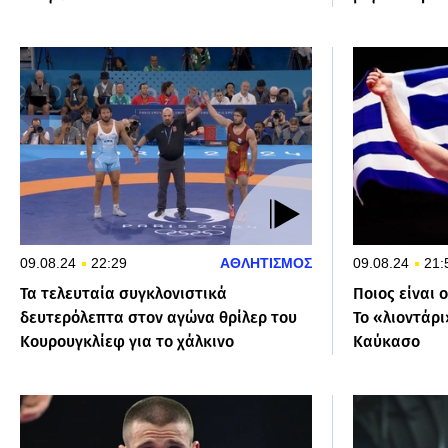
09.08.24
22:29
ΑΘΛΗΤΙΣΜΟΣ
09.08.24
21:
Τα τελευταία συγκλονιστικά
Ποιος είναι 
δευτερόλεπτα στον αγώνα θρίλερ του
Το «λιοντάρ
Κουρουγκλίεφ για το χάλκινο
Καύκασο