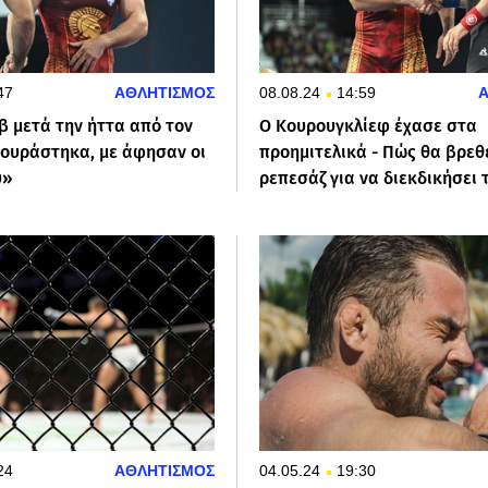
47
ΑΘΛΗΤΙΣΜΟΣ
08.08.24
14:59
β μετά την ήττα από τον
Ο Κουρουγκλίεφ έχασε στα
Κουράστηκα, με άφησαν οι
προημιτελικά - Πώς θα βρεθ
υ»
ρεπεσάζ για να διεκδικήσει 
24
ΑΘΛΗΤΙΣΜΟΣ
04.05.24
19:30