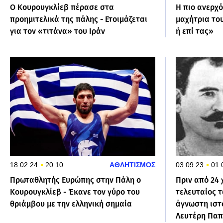
Ο Κουρουγκλίεβ πέρασε στα
Η πιο ανερχ
προημιτελικά της πάλης - Ετοιμάζεται
μαχήτρια το
για τον «τιτάνα» του Ιράν
ή επί τας»
18.02.24
20:10
ΑΘΛΗΤΙΣΜΟΣ
03.09.23
01:
Πρωταθλητής Ευρώπης στην Πάλη ο
Πριν από 24 
Κουρουγκλίεβ - Έκανε τον γύρο του
τελευταίος 
θριάμβου με την ελληνική σημαία
άγνωστη ιστο
Λευτέρη Πα