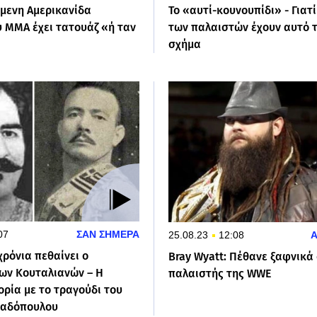
όμενη Αμερικανίδα
Το «αυτί-κουνουπίδι» - Γιατί
υ ΜΜΑ έχει τατουάζ «ή ταν
των παλαιστών έχουν αυτό τ
σχήμα
07
ΣΑΝ ΣΗΜΕΡΑ
25.08.23
12:08
χρόνια πεθαίνει ο
Bray Wyatt: Πέθανε ξαφνικά
των Κουταλιανών – H
παλαιστής της WWE
ρία με το τραγούδι του
παδόπουλου