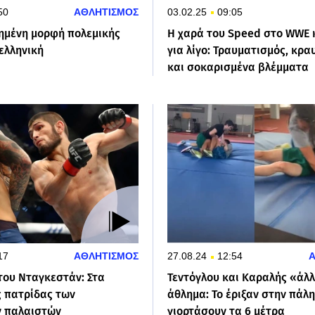
50
ΑΘΛΗΤΙΣΜΟΣ
03.02.25
09:05
μημένη μορφή πολεμικής
Η χαρά του Speed στο WWE
 ελληνική
για λίγο: Τραυματισμός, κρα
και σοκαρισμένα βλέμματα
17
ΑΘΛΗΤΙΣΜΟΣ
27.08.24
12:54
του Νταγκεστάν: Στα
Τεντόγλου και Καραλής «άλ
ς πατρίδας των
άθλημα: Το έριξαν στην πάλη
ν παλαιστών
γιορτάσουν τα 6 μέτρα