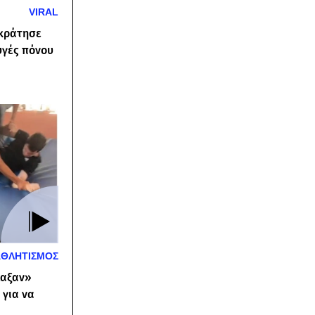
VIRAL
 κράτησε
υγές πόνου
ΑΘΛΗΤΙΣΜΟΣ
λαξαν»
 για να