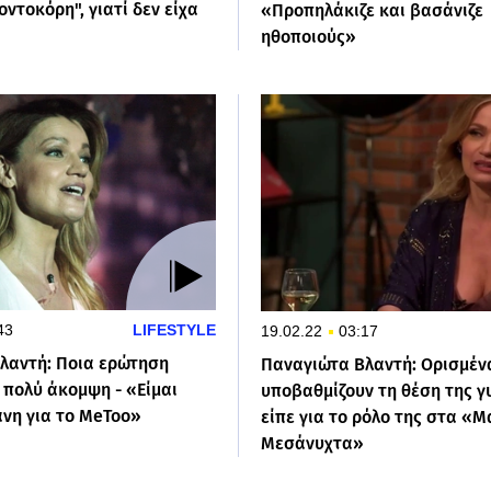
οντοκόρη", γιατί δεν είχα
«Προπηλάκιζε και βασάνιζε
ηθοποιούς»
43
LIFESTYLE
19.02.22
03:17
λαντή: Ποια ερώτηση
Παναγιώτα Βλαντή: Ορισμένα
 πολύ άκομψη - «Είμαι
υποβαθμίζουν τη θέση της γυ
νη για το MeToo»
είπε για το ρόλο της στα «
Μεσάνυχτα»