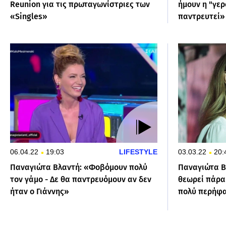
Reunion για τις πρωταγωνίστριες των
ήμουν η "γερ
«Singles»
παντρευτεί»
06.04.22
19:03
LIFESTYLE
03.03.22
20:
Παναγιώτα Βλαντή: «Φοβόμουν πολύ
Παναγιώτα Β
τον γάμο - Δε θα παντρευόμουν αν δεν
θεωρεί πάρα
ήταν ο Γιάννης»
πολύ περήφα