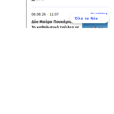
06.08.26
11:07
TV MEDIA
Όλα τα Νέα
Δύο Μαύρα Πουκάμισα:
Το καθηλωτικό τρέιλερ με
Μπισμπίκη, Μυριαγκό και
Κιμούλη
06.08.26
11:04
LIFESTYLE
Αποστολία Ζώη: Ποζάρει
στην παραλία και
εντυπωσιάζει με το
καλλίγραμμο σώμα της
είριση Απορρήτου
06.08.26
10:59
ΕΛΛΑΔΑ
Κυψέλη: Στην Ευελπίδων
ο 27χρονος για τη
δολοφονία της