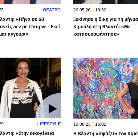
55
ΘΕΑΤΡΟ
26.05.26
13:30
λαντή: «Πήγα σε 60
Ξεκίνησε η δίκη για τη μήνυ
ανείς δεν με έπαιρνε - Εκεί
Κιμούλη στη Βλαντή: «Με
μαι αγγούρι»
κατασυκοφάντησε»
29
LIFESTYLE
19.08.23
16:02
λαντή: «Στην οικογένεια
Η Βλαντή «σφάζει» τον Κιμο