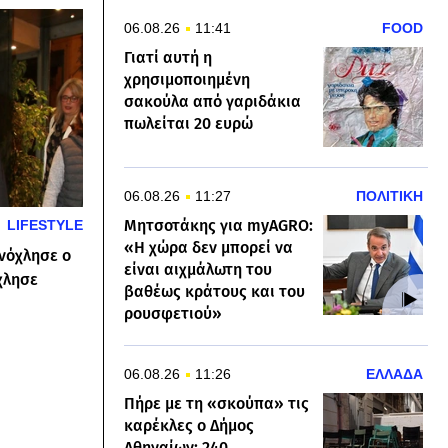
06.08.26
11:41
FOOD
Γιατί αυτή η
χρησιμοποιημένη
σακούλα από γαριδάκια
πωλείται 20 ευρώ
06.08.26
11:27
ΠΟΛΙΤΙΚΗ
Μητσοτάκης για myAGRO:
LIFESTYLE
«Η χώρα δεν μπορεί να
νόχλησε ο
είναι αιχμάλωτη του
χλησε
βαθέως κράτους και του
ρουσφετιού»
06.08.26
11:26
ΕΛΛΑΔΑ
Πήρε με τη «σκούπα» τις
καρέκλες ο Δήμος
Αθηναίων: 240