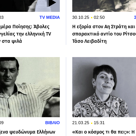
03
TV MEDIA
30.10.25
02:50
μέρα Ποίησης: Άβολες
Η εξορία στον Αη Στράτη και
γελίας την ελληνική TV
σπαρακτικό αντίο του Ρίτσο
 στα ψιλά
Τάσο Λειβαδίτη
09
ΒΙΒΛΙΟ
21.03.25
15:31
ξενα ψευδώνυμα Ελλήνων
«Και ο κόσμος τι θα πει;»: 