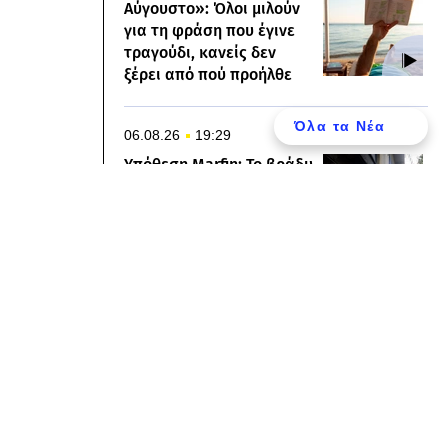
Αύγουστο»: Όλοι μιλούν
για τη φράση που έγινε
τραγούδι, κανείς δεν
ξέρει από πού προήλθε
Όλα τα Νέα
06.08.26
19:29
ΕΛΛΑΔΑ
Υπόθεση Marfin: Το βράδυ
στη ΓΑΔΑ η 46χρονη
κατηγορούμενη - Την
Παρασκευή στην
Εισαγγελία
06.08.26
19:12
ΚΟΣΜΟΣ
Γερμανία: Τραμ
συγκρούστηκαν στο
Γκελζενκίρχεν - Σε
είριση Απορρήτου
σοβαρή κατάσταση 3
τραυματίες