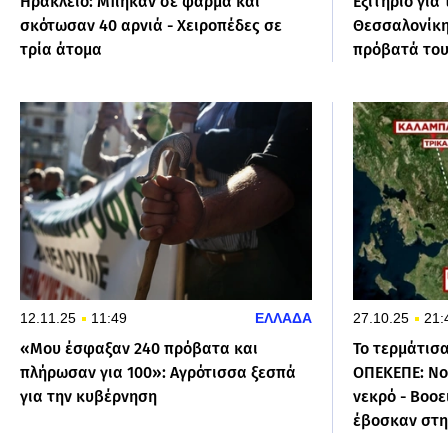
Ηράκλειο: Μπήκαν σε φάρμα και
Εξιτήριο για
σκότωσαν 40 αρνιά - Χειροπέδες σε
Θεσσαλονίκη
τρία άτομα
πρόβατά το
12.11.25
11:49
ΕΛΛΑΔΑ
27.10.25
21:
«Μου έσφαξαν 240 πρόβατα και
Το τερμάτισ
πλήρωσαν για 100»: Αγρότισσα ξεσπά
ΟΠΕΚΕΠΕ: Νοί
για την κυβέρνηση
νεκρό - Βοο
έβοσκαν στη