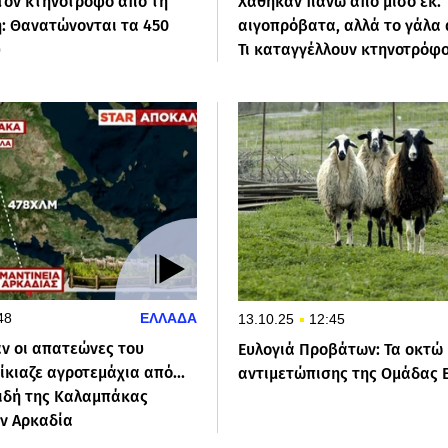
 τον κτηνοτρόφο από τη
Χάθηκαν πάνω από μισό εκ.
: Θανατώνονται τα 450
αιγοπρόβατα, αλλά το γάλα 
υ
Τι καταγγέλλουν κτηνοτρόφο
48
ΕΛΛΑΔΑ
13.10.25
12:45
αν οι απατεώνες του
Ευλογιά Προβάτων: Τα οκτώ
κιαζε αγροτεμάχια από...
αντιμετώπισης της Ομάδας 
ειδή της Καλαμπάκας
ν Αρκαδία