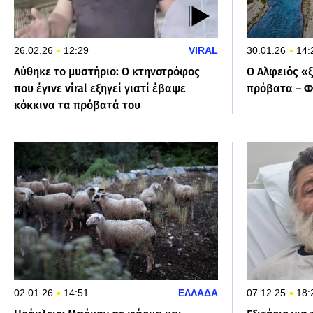
26.02.26
12:29
VIRAL
30.01.26
14:
Λύθηκε το μυστήριο: O κτηνοτρόφος
Ο Αλφειός «
που έγινε viral εξηγεί γιατί έβαψε
πρόβατα – Φ
κόκκινα τα πρόβατά του
02.01.26
14:51
ΕΛΛΑΔΑ
07.12.25
18: