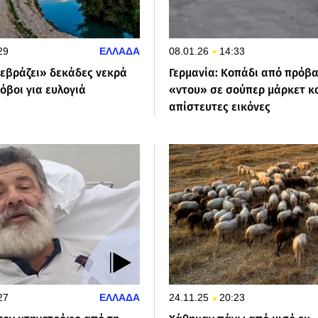
29
ΕΛΛΑΔΑ
08.01.26
14:33
ξεβράζει» δεκάδες νεκρά
Γερμανία: Κοπάδι από πρόβ
όβοι για ευλογιά
«ντου» σε σούπερ μάρκετ κα
απίστευτες εικόνες
27
ΕΛΛΑΔΑ
24.11.25
20:23