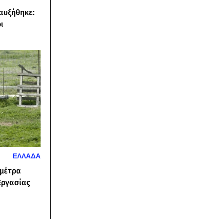
αυξήθηκε:
ι
ΕΛΛΑΔΑ
 μέτρα
Εργασίας