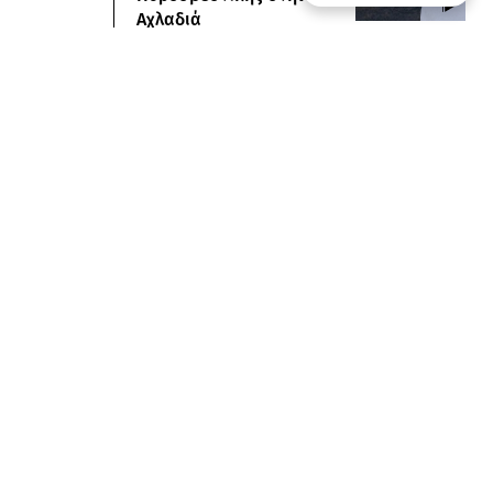
Αχλαδιά
07.08.26
22:15
ΕΛΛΑΔΑ
Στην Τήνο, ένα Σχολείο
Δεύτερης Ευκαιρίας
ανοίγει ξανά τον δρόμο
της μαθησης στην
ενήλικη ζωή
είριση Απορρήτου
07.08.26
22:06
ΟΙΚΟΝΟΜΙΑ
Η δουλειά με τα
περισσότερα χρήματα
στην Ελλάδα
07.08.26
21:55
ΤΑΙΝΙΕΣ