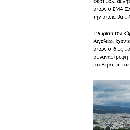
φεστιβάλ, αθλητ
όπως ο ΣΜΑ Ελα
την οποία θα μ
Γνώρισα τον κύ
Αιγάλεω, έχοντ
όπως ο ίδιος μο
συναναστροφή μ
σταθερές προτε