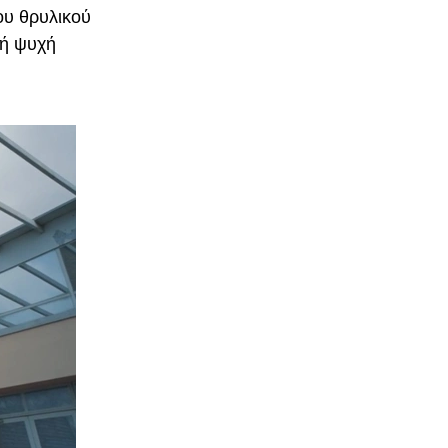
του θρυλικού
κή ψυχή