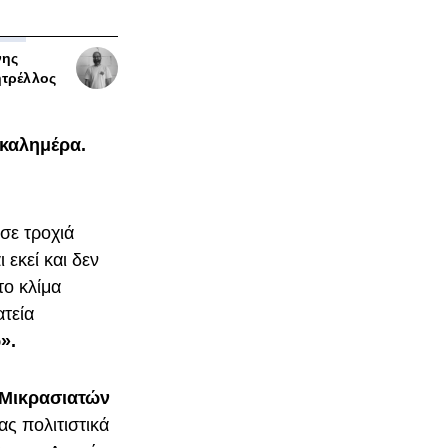
νης
τρέλλος
 καλημέρα.
σε τροχιά
 εκεί και δεν
το κλίμα
ατεία
».
 Μικρασιατών
ς πολιτιστικά