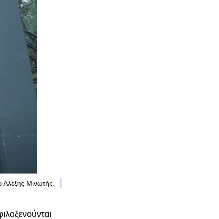
υ Αλέξης Μινωτής.
φιλοξενούνται