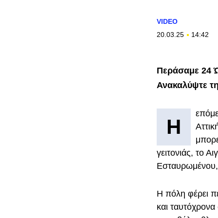
VIDEO
20.03.25
14:42
Περάσαμε 24 Ώ
Ανακαλύψτε την
επόμε
Η
Αττικ
μπορε
γειτονιάς, το Α
Εσταυρωμένου, 
Η πόλη φέρει π
και ταυτόχρονα