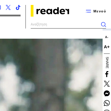
Μενού
Α-
Α+
SHARE