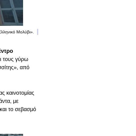
Ελληνικό Μολύβι».
έντρο
ι τους γύρω
σίτης», από
ας καινοτομίας
άντα, με
και το σεβασμό