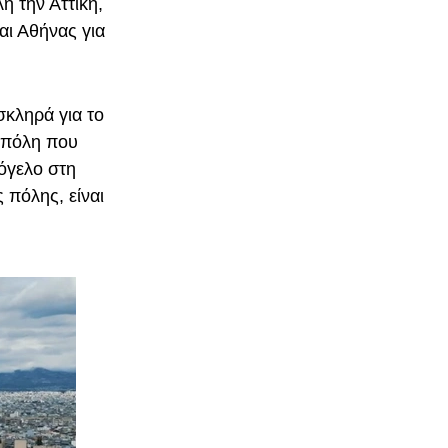
η την Αττική,
ι Αθήνας για
σκληρά για το
α πόλη που
μόγελο στη
πόλης, είναι