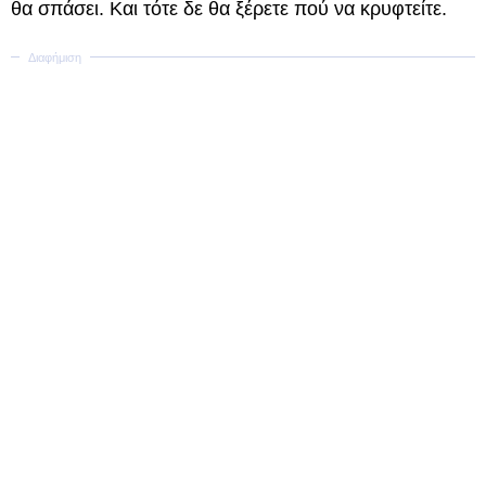
θα σπάσει. Και τότε δε θα ξέρετε πού να κρυφτείτε.