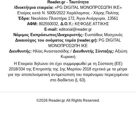
Reader.gr - Ταυτότητα
Ιδιοκτήτρια εταιρεία:
«PG DIGITAL MONΟΠΡΟΣΩΠΗ ΙΚΕ»
Εταίρος κατά Ν. 5005/2022 Χαράλαμπος - Χάρης Πολίτης
Έδρα:
Νικολάου Πλαστήρα 172, Άγιοι Ανάργυροι, 13561
ΑΦΜ:
802550032,
Δ.Ο.Υ.:
ΚΕΦΟΔΕ ΑΤΤΙΚΗΣ
E-mail:
editorial@reader.gr
Νόμιμος Εκπρόσωπος/Διαχειριστής:
Ευστάθιος Μοσχονάς
Δικαιούχος του ονόματος τομέα (reader.gr):
PG DIGITAL
MONΟΠΡΟΣΩΠΗ ΙΚΕ
Διευθυντής:
Ηλίας Αναστασιάδης /
Διευθυντής Σύνταξης:
Αξιώτη
Κυριακή
Η Εταιρεία δηλώνει ότι έχει συμμορφωθεί με τη Σύσταση (ΕΕ)
2018/334 της Επιτροπής της 1ης Μαρτίου 2018 σχετικά με τα μέτρα
για την αποτελεσματική αντιμετώπιση του παράνομου περιεχομένου
στο διαδίκτυο (L 63).
©2026 Reader.gr. All Rights Reserved.