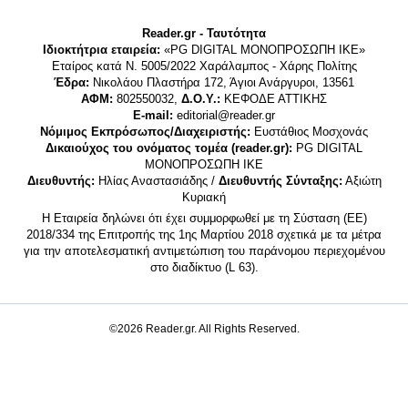
Reader.gr - Ταυτότητα
Ιδιοκτήτρια εταιρεία:
«PG DIGITAL MONΟΠΡΟΣΩΠΗ ΙΚΕ»
Εταίρος κατά Ν. 5005/2022 Χαράλαμπος - Χάρης Πολίτης
Έδρα:
Νικολάου Πλαστήρα 172, Άγιοι Ανάργυροι, 13561
ΑΦΜ:
802550032,
Δ.Ο.Υ.:
ΚΕΦΟΔΕ ΑΤΤΙΚΗΣ
E-mail:
editorial@reader.gr
Νόμιμος Εκπρόσωπος/Διαχειριστής:
Ευστάθιος Μοσχονάς
Δικαιούχος του ονόματος τομέα (reader.gr):
PG DIGITAL
MONΟΠΡΟΣΩΠΗ ΙΚΕ
Διευθυντής:
Ηλίας Αναστασιάδης /
Διευθυντής Σύνταξης:
Αξιώτη
Κυριακή
Η Εταιρεία δηλώνει ότι έχει συμμορφωθεί με τη Σύσταση (ΕΕ)
2018/334 της Επιτροπής της 1ης Μαρτίου 2018 σχετικά με τα μέτρα
για την αποτελεσματική αντιμετώπιση του παράνομου περιεχομένου
στο διαδίκτυο (L 63).
©2026 Reader.gr. All Rights Reserved.