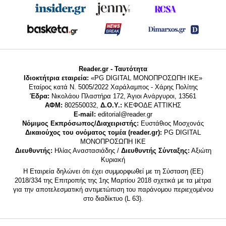
Reader.gr - Ταυτότητα
Ιδιοκτήτρια εταιρεία:
«PG DIGITAL MONΟΠΡΟΣΩΠΗ ΙΚΕ»
Εταίρος κατά Ν. 5005/2022 Χαράλαμπος - Χάρης Πολίτης
Έδρα:
Νικολάου Πλαστήρα 172, Άγιοι Ανάργυροι, 13561
ΑΦΜ:
802550032,
Δ.Ο.Υ.:
ΚΕΦΟΔΕ ΑΤΤΙΚΗΣ
E-mail:
editorial@reader.gr
Νόμιμος Εκπρόσωπος/Διαχειριστής:
Ευστάθιος Μοσχονάς
Δικαιούχος του ονόματος τομέα (reader.gr):
PG DIGITAL
MONΟΠΡΟΣΩΠΗ ΙΚΕ
Διευθυντής:
Ηλίας Αναστασιάδης /
Διευθυντής Σύνταξης:
Αξιώτη
Κυριακή
Η Εταιρεία δηλώνει ότι έχει συμμορφωθεί με τη Σύσταση (ΕΕ)
2018/334 της Επιτροπής της 1ης Μαρτίου 2018 σχετικά με τα μέτρα
για την αποτελεσματική αντιμετώπιση του παράνομου περιεχομένου
στο διαδίκτυο (L 63).