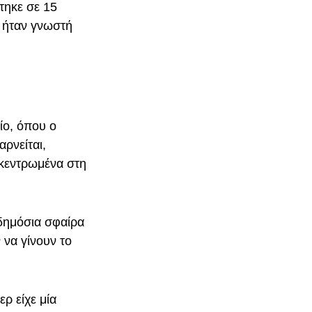
τηκε σε 15
ι ήταν γνωστή
ίο, όπου ο
αρνείται,
πικεντρωμένα στη
 δημόσια σφαίρα
 να γίνουν το
ρ είχε μία