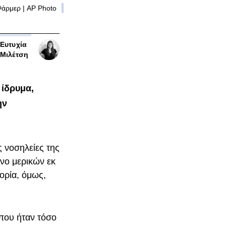
άρμερ | AP Photo
Ευτυχία
Μιλέτση
 ίδρυμα,
ην
ς νοσηλείες της
ενο μερικών εκ
τορία, όμως,
 που ήταν τόσο