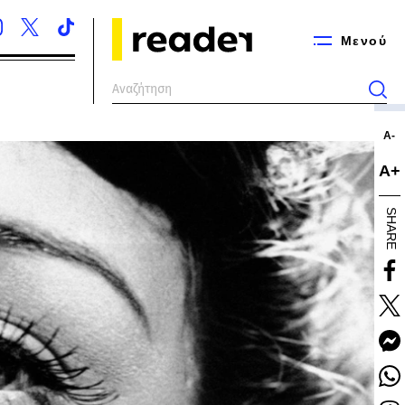
Μενού
Α-
Α+
SHARE