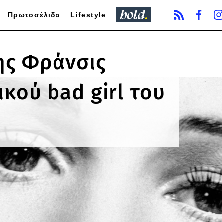
Πρωτοσέλιδα
Lifestyle
ης Φράνσις
κού bad girl του