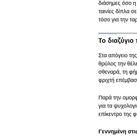
διάσημες όσο η
ταινίες δίπλα σ
τόσο για την τα
Το διαζύγιο 
Στα απόγειο της
θρύλος την θέλ
σθεναρά, τη φήμ
φριχτή επέμβα
Παρά την ομορφ
για τα ψυχολογι
επίκεντρο της 
Γεννημένη στι