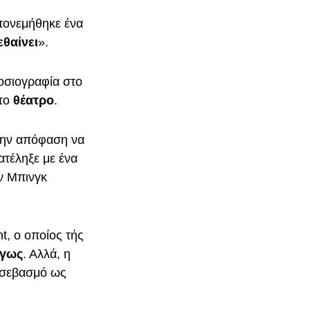
απονεμήθηκε ένα
θαίνει
».
οσιογραφία στο
 το
θέατρο
.
 την απόφαση να
ατέληξε με ένα
ν Μπινγκ
, ο οποίος τής
όγως
. Αλλά, η
ν σεβασμό ως