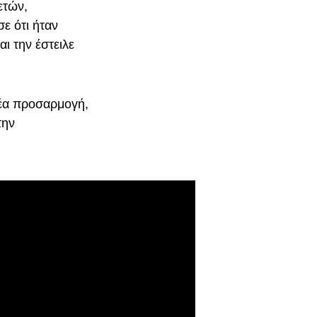
ετών,
ε ότι ήταν
ι την έστειλε
νέα προσαρμογή,
την