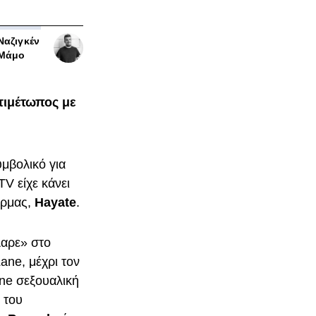
Ναζιγκέν
Μάμο
τιμέτωπος με
υμβολικό για
V είχε κάνει
όρμας,
Hayate
.
λαρε» στο
ane, μέχρι τον
ine σεξουαλική
 του