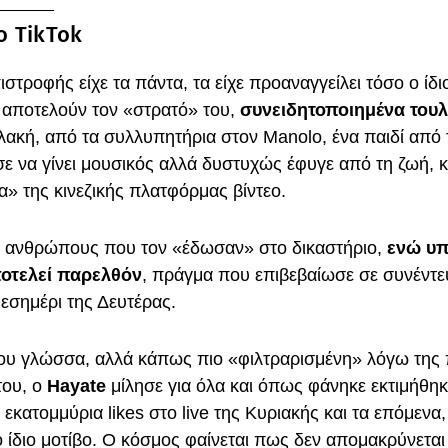
ο TikTok
ιστροφής είχε τα πάντα, τα είχε προαναγγείλει τόσο ο ίδι
 αποτελούν τον «στρατό» του,
συνειδητοποιημένα τουλ
υλακή, από τα συλλυπητήρια στον Manolo, ένα παιδί από
ε να γίνει μουσικός αλλά δυστυχώς έφυγε από τη ζωή, κα
α» της κινεζικής πλατφόρμας βίντεο.
ς ανθρώπους που τον «έδωσαν» στο δικαστήριο,
ενώ υπ
οτελεί παρελθόν
, πράγμα που επιβεβαίωσε σε συνέντε
εσημέρι της Δευτέρας.
ου γλώσσα, αλλά κάπως πιο «φιλτραρισμένη» λόγω της
του, ο
Hayate
μίλησε για όλα και όπως φάνηκε εκτιμήθηκ
εκατομμύρια likes στο live της Κυριακής και τα επόμενα,
ο ίδιο μοτίβο. Ο κόσμος φαίνεται πως δεν απομακρύνεται