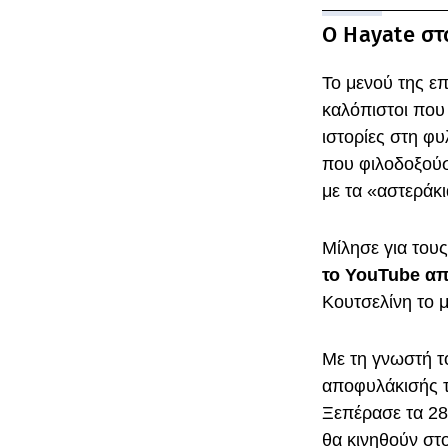
Ο Hayate στ
Το μενού της επ
καλόπιστοι που
ιστορίες στη φ
που φιλοδοξούσ
με τα «αστεράκι
Μίλησε για του
το YouTube απ
Κουτσελίνη το μ
Με τη γνωστή τ
αποφυλάκισής 
Ξεπέρασε τα 28 
θα κινηθούν στ