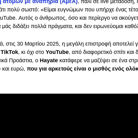
 ατόμων με αναπηρία (ΑμεΑ)
, πάλι σε live μετάδοση,
άτι πολύ σωστό: «Είμαι ευγνώμων που υπήρχε ένας τέτ
ouTube. Αυτός ο άνθρωπος, όσο και περίεργο να ακούγετ
μάς διδάξει πολλά πράγματα, και δεν ειρωνεύομαι καθό
ά, στις 30 Μαρτίου 2025, η μεγάλη επιστροφή αποτελεί 
ο
TikTok
, κι όχι στο
YouTube
, από διαφορετικό σπίτι και
τικά Προάστια, ο
Hayate
κατάφερε να μαζέψει σε ένα στρ
υ και ευρώ,
που για αρκετούς είναι ο μισθός ενός ολ