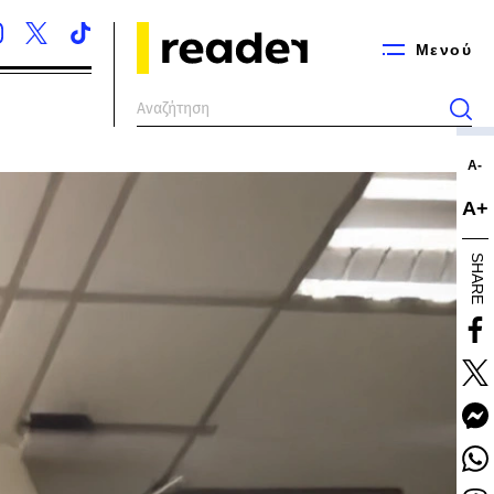
Μενού
Α-
Α+
SHARE