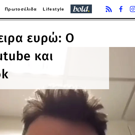
Πρωτοσέλιδα
Lifestyle
πειρα ευρώ: Ο
utube και
ok