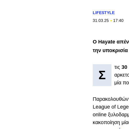
LIFESTYLE
31.03.25
17:40
Ο Hayate απέν
την υποκρισία 
τις
30
Σ
αρκετ
μία π
Παρακολουθώντα
League of Lege
online ξυλοδαρμ
κακοποίηση μία