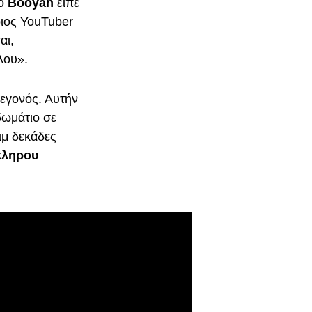
 ο
Booyah
είπε
οιος YouTuber
αι,
λου».
γεγονός. Αυτήν
 δωμάτιο σε
ιμ δεκάδες
όκληρου