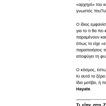
«αρχηγό» του κα
γνωστός YouTu
Ο ίδιος εμφανίσ
για το τι θα πει
παραμένουν και
όπως το είχε «ε
παραποιήσεις τ
αποφύγει τη φυ
Ο κόσμος, έστω 
Κι αυτό το ξέρε
ίδιο μοτίβο, ή 
Hayate
.
Τι είπε στη 