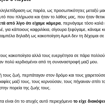
αλληλεπίδραση ως παρέα, ως προσωπικότητες μεταξύ μας
τό που πλήρωσα και ήταν το λάθος μας, που ήταν θετικό
τά από λίγο ότι είχαμε κάμερα
, περνάγαμε τόσο καλά 
έ, για κάποιους καφριλίκια, σίγουρα ξεφύγαμε, κάναμε κ
ταμπέλα δηλαδή ως κακοποίηση ΑμεΑ δεν τη δέχομαι σε
τους κακοποίησα αλλά τους ευεργέτησα σε πάρα πολλούς
καν πολύ κερδισμένοι από τη συναναστροφή μαζί μου.
 τους ζωή, περπάταγαν στον δρόμο και τους χαιρετούσ
φίες μαζί τους, τους κερνούσαν, τους πήγαιναν σπίτι τ
 στην πορεία της ζωής τους.
α είναι ότι το ατυχές αυτό περιεχόμενο
το είχε διακόψε