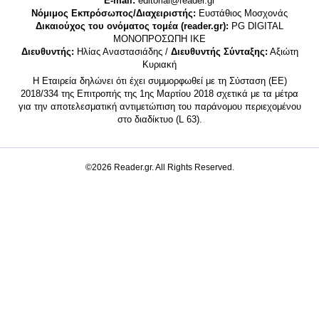
E-mail:
editorial@reader.gr
Νόμιμος Εκπρόσωπος/Διαχειριστής:
Ευστάθιος Μοσχονάς
Δικαιούχος του ονόματος τομέα (reader.gr):
PG DIGITAL
MONΟΠΡΟΣΩΠΗ ΙΚΕ
Διευθυντής:
Ηλίας Αναστασιάδης /
Διευθυντής Σύνταξης:
Αξιώτη
Κυριακή
Η Εταιρεία δηλώνει ότι έχει συμμορφωθεί με τη Σύσταση (ΕΕ)
2018/334 της Επιτροπής της 1ης Μαρτίου 2018 σχετικά με τα μέτρα
για την αποτελεσματική αντιμετώπιση του παράνομου περιεχομένου
στο διαδίκτυο (L 63).
©2026 Reader.gr. All Rights Reserved.