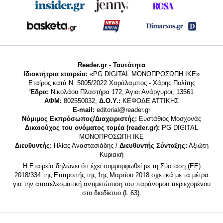
Reader.gr - Ταυτότητα
Ιδιοκτήτρια εταιρεία:
«PG DIGITAL MONΟΠΡΟΣΩΠΗ ΙΚΕ»
Εταίρος κατά Ν. 5005/2022 Χαράλαμπος - Χάρης Πολίτης
Έδρα:
Νικολάου Πλαστήρα 172, Άγιοι Ανάργυροι, 13561
ΑΦΜ:
802550032,
Δ.Ο.Υ.:
ΚΕΦΟΔΕ ΑΤΤΙΚΗΣ
E-mail:
editorial@reader.gr
Νόμιμος Εκπρόσωπος/Διαχειριστής:
Ευστάθιος Μοσχονάς
Δικαιούχος του ονόματος τομέα (reader.gr):
PG DIGITAL
MONΟΠΡΟΣΩΠΗ ΙΚΕ
Διευθυντής:
Ηλίας Αναστασιάδης /
Διευθυντής Σύνταξης:
Αξιώτη
Κυριακή
Η Εταιρεία δηλώνει ότι έχει συμμορφωθεί με τη Σύσταση (ΕΕ)
2018/334 της Επιτροπής της 1ης Μαρτίου 2018 σχετικά με τα μέτρα
για την αποτελεσματική αντιμετώπιση του παράνομου περιεχομένου
στο διαδίκτυο (L 63).