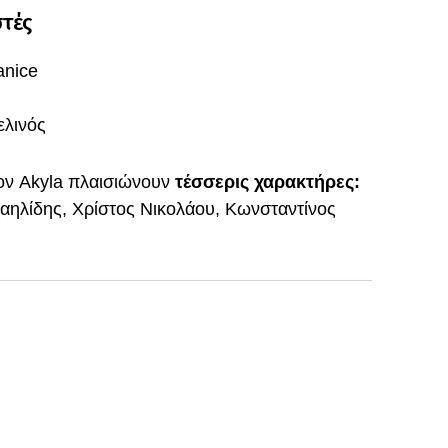
στές
anice
λινός
τον Akyla πλαισιώνουν
τέσσερις χαρακτήρες:
αηλίδης, Χρίστος Νικολάου, Κωνσταντίνος