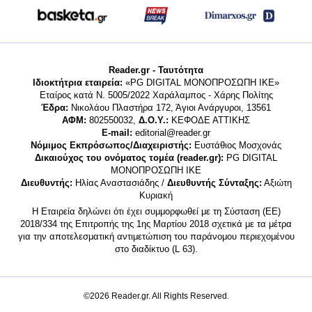
Reader.gr - Ταυτότητα
Ιδιοκτήτρια εταιρεία:
«PG DIGITAL MONΟΠΡΟΣΩΠΗ ΙΚΕ»
Εταίρος κατά Ν. 5005/2022 Χαράλαμπος - Χάρης Πολίτης
Έδρα:
Νικολάου Πλαστήρα 172, Άγιοι Ανάργυροι, 13561
ΑΦΜ:
802550032,
Δ.Ο.Υ.:
ΚΕΦΟΔΕ ΑΤΤΙΚΗΣ
E-mail:
editorial@reader.gr
Νόμιμος Εκπρόσωπος/Διαχειριστής:
Ευστάθιος Μοσχονάς
Δικαιούχος του ονόματος τομέα (reader.gr):
PG DIGITAL
MONΟΠΡΟΣΩΠΗ ΙΚΕ
Διευθυντής:
Ηλίας Αναστασιάδης /
Διευθυντής Σύνταξης:
Αξιώτη
Κυριακή
Η Εταιρεία δηλώνει ότι έχει συμμορφωθεί με τη Σύσταση (ΕΕ)
2018/334 της Επιτροπής της 1ης Μαρτίου 2018 σχετικά με τα μέτρα
για την αποτελεσματική αντιμετώπιση του παράνομου περιεχομένου
στο διαδίκτυο (L 63).
©2026 Reader.gr. All Rights Reserved.