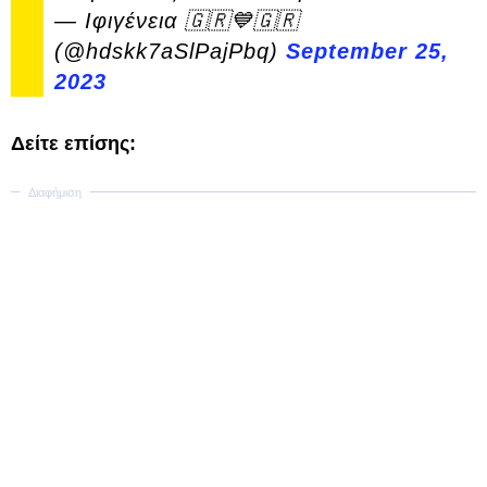
— Ιφιγένεια 🇬🇷💙🇬🇷
(@hdskk7aSlPajPbq)
September 25,
2023
Δείτε επίσης: