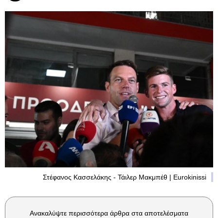
Στέφανος Κασσελάκης - Τάιλερ Μακμπέθ | Eurokinissi
Ανακαλύψτε περισσότερα άρθρα στα αποτελέσματα