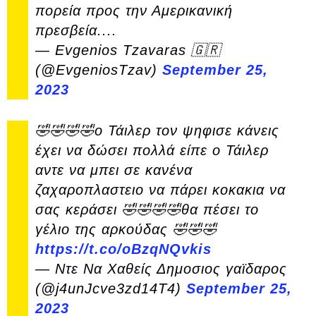
πορεία προς την Αμερικανική
πρεσβεία....
— Evgenios Tzavaras 🇬🇷
(@EvgeniosTzav)
September 25,
2023
🤣🤣🤣🤣ο Τάιλερ τον ψηφισε κάνεις
έχει να δώσει πολλά είπε ο Τάιλερ
αντε να μπει σε κανένα
ζαχαροπλαστειο να πάρει κοκακια να
σας κεράσει 🤣🤣🤣🤣θα πέσει το
γέλιο της αρκούδας 🤣🤣🤣
https://t.co/oBzqNQvkis
— Ντε Να Χαθείς Δημοσιος γαϊδαρος
(@j4unJcve3zd14T4)
September 25,
2023