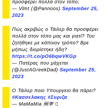
προσφέρει πολλά στον τόπο;
— Vlmt (@Pannoos)
September 25,
2023
Πώς ακριβώς ο Τάιλερ θα προσφέρει
πολλά στον τόπο μας και γιατί? Του
ζητήθηκε με κάποιον τρόπο? Βρε
μήπως διορίστηκε ήδη?
https://t.co/pO6bqwVKGp
— Πατέρας που μάχεται
(@JustAGreekDad)
September 25,
2023
Ο Τάιλερ ποιο Υπουργειο θα πάρει?
#Κασσελακης
#Συριζα
— MaMaMia 🆓💬 