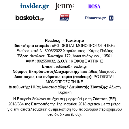
Reader.gr - Ταυτότητα
Ιδιοκτήτρια εταιρεία:
«PG DIGITAL MONΟΠΡΟΣΩΠΗ ΙΚΕ»
Εταίρος κατά Ν. 5005/2022 Χαράλαμπος - Χάρης Πολίτης
Έδρα:
Νικολάου Πλαστήρα 172, Άγιοι Ανάργυροι, 13561
ΑΦΜ:
802550032,
Δ.Ο.Υ.:
ΚΕΦΟΔΕ ΑΤΤΙΚΗΣ
E-mail:
editorial@reader.gr
Νόμιμος Εκπρόσωπος/Διαχειριστής:
Ευστάθιος Μοσχονάς
Δικαιούχος του ονόματος τομέα (reader.gr):
PG DIGITAL
MONΟΠΡΟΣΩΠΗ ΙΚΕ
Διευθυντής:
Ηλίας Αναστασιάδης /
Διευθυντής Σύνταξης:
Αξιώτη
Κυριακή
Η Εταιρεία δηλώνει ότι έχει συμμορφωθεί με τη Σύσταση (ΕΕ)
2018/334 της Επιτροπής της 1ης Μαρτίου 2018 σχετικά με τα μέτρα
για την αποτελεσματική αντιμετώπιση του παράνομου περιεχομένου
στο διαδίκτυο (L 63).