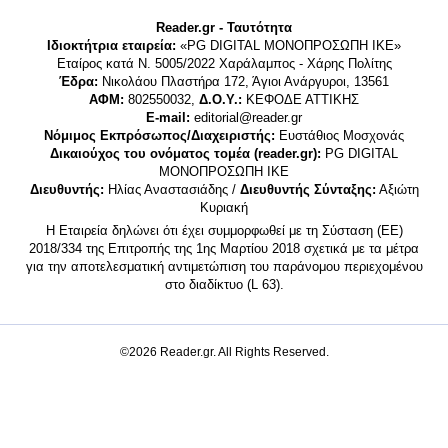
Reader.gr - Ταυτότητα
Ιδιοκτήτρια εταιρεία:
«PG DIGITAL MONΟΠΡΟΣΩΠΗ ΙΚΕ»
Εταίρος κατά Ν. 5005/2022 Χαράλαμπος - Χάρης Πολίτης
Έδρα:
Νικολάου Πλαστήρα 172, Άγιοι Ανάργυροι, 13561
ΑΦΜ:
802550032,
Δ.Ο.Υ.:
ΚΕΦΟΔΕ ΑΤΤΙΚΗΣ
E-mail:
editorial@reader.gr
Νόμιμος Εκπρόσωπος/Διαχειριστής:
Ευστάθιος Μοσχονάς
Δικαιούχος του ονόματος τομέα (reader.gr):
PG DIGITAL
MONΟΠΡΟΣΩΠΗ ΙΚΕ
Διευθυντής:
Ηλίας Αναστασιάδης /
Διευθυντής Σύνταξης:
Αξιώτη
Κυριακή
Η Εταιρεία δηλώνει ότι έχει συμμορφωθεί με τη Σύσταση (ΕΕ)
2018/334 της Επιτροπής της 1ης Μαρτίου 2018 σχετικά με τα μέτρα
για την αποτελεσματική αντιμετώπιση του παράνομου περιεχομένου
στο διαδίκτυο (L 63).
©2026 Reader.gr. All Rights Reserved.