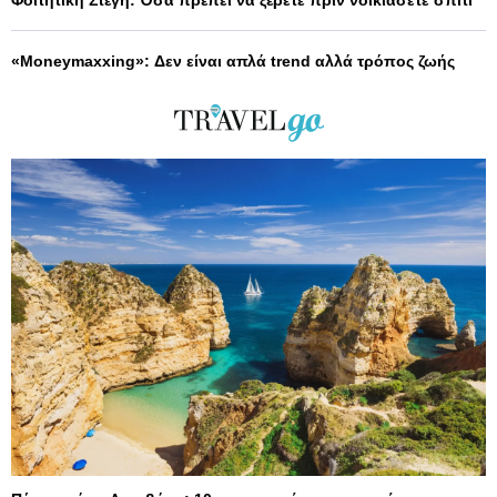
Φοιτητική Στέγη: Όσα πρέπει να ξέρετε πριν νοικιάσετε σπίτι
«Moneymaxxing»: Δεν είναι απλά trend αλλά τρόπος ζωής