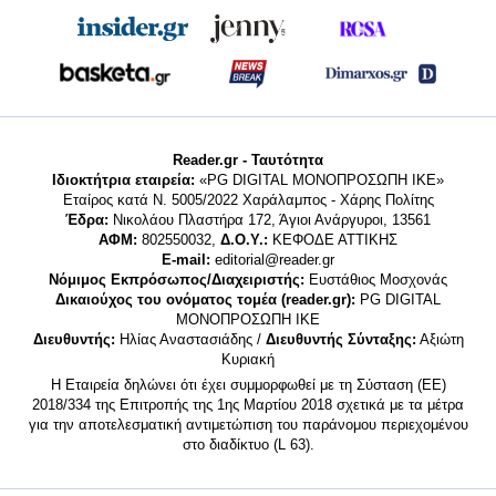
Reader.gr - Ταυτότητα
Ιδιοκτήτρια εταιρεία:
«PG DIGITAL MONΟΠΡΟΣΩΠΗ ΙΚΕ»
Εταίρος κατά Ν. 5005/2022 Χαράλαμπος - Χάρης Πολίτης
Έδρα:
Νικολάου Πλαστήρα 172, Άγιοι Ανάργυροι, 13561
ΑΦΜ:
802550032,
Δ.Ο.Υ.:
ΚΕΦΟΔΕ ΑΤΤΙΚΗΣ
E-mail:
editorial@reader.gr
Νόμιμος Εκπρόσωπος/Διαχειριστής:
Ευστάθιος Μοσχονάς
Δικαιούχος του ονόματος τομέα (reader.gr):
PG DIGITAL
MONΟΠΡΟΣΩΠΗ ΙΚΕ
Διευθυντής:
Ηλίας Αναστασιάδης /
Διευθυντής Σύνταξης:
Αξιώτη
Κυριακή
Η Εταιρεία δηλώνει ότι έχει συμμορφωθεί με τη Σύσταση (ΕΕ)
2018/334 της Επιτροπής της 1ης Μαρτίου 2018 σχετικά με τα μέτρα
για την αποτελεσματική αντιμετώπιση του παράνομου περιεχομένου
στο διαδίκτυο (L 63).