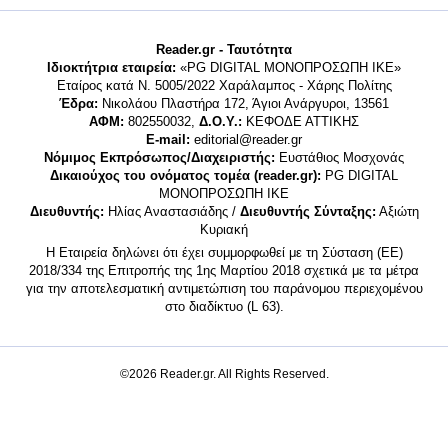
Reader.gr - Ταυτότητα
Ιδιοκτήτρια εταιρεία:
«PG DIGITAL MONΟΠΡΟΣΩΠΗ ΙΚΕ»
Εταίρος κατά Ν. 5005/2022 Χαράλαμπος - Χάρης Πολίτης
Έδρα:
Νικολάου Πλαστήρα 172, Άγιοι Ανάργυροι, 13561
ΑΦΜ:
802550032,
Δ.Ο.Υ.:
ΚΕΦΟΔΕ ΑΤΤΙΚΗΣ
E-mail:
editorial@reader.gr
Νόμιμος Εκπρόσωπος/Διαχειριστής:
Ευστάθιος Μοσχονάς
Δικαιούχος του ονόματος τομέα (reader.gr):
PG DIGITAL
MONΟΠΡΟΣΩΠΗ ΙΚΕ
Διευθυντής:
Ηλίας Αναστασιάδης /
Διευθυντής Σύνταξης:
Αξιώτη
Κυριακή
Η Εταιρεία δηλώνει ότι έχει συμμορφωθεί με τη Σύσταση (ΕΕ)
2018/334 της Επιτροπής της 1ης Μαρτίου 2018 σχετικά με τα μέτρα
για την αποτελεσματική αντιμετώπιση του παράνομου περιεχομένου
στο διαδίκτυο (L 63).
©2026 Reader.gr. All Rights Reserved.