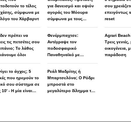
τοδοτούν το τέλος
για δανεισμό και οψιόν
σου χρειάζετ
σχέσης, σύμφωνα με
αγοράς του Μόουρα
επειγόντως 
λόγο του Χάρβαρντ
σύμφωνα με τους
reset
Πορτογάλους
 δεν πρέπει να
Φενέρμπαχτσε:
Agrari Beac
εις τις πετσέτες σου
Αντέγραψε τον
Τρεις γενιές,
μπάνιο; Το λάθος
ποδοσφαιρικό
οικογένεια, μ
κάνουμε όλοι
Παναθηναϊκό με
παράδοση
Spiderman και Λιβάι
Γκαρσία!
ίγει το άγχος; 5
Ρεάλ Μαδρίτης ή
ικές που ηρεμούν το
Μπαρτσελόνα; Ο Ρόδρι
ικό σου σύστημα σε
μπροστά στο
 10' - Η μία είναι
μεγαλύτερο δίλημμα της
 απλή
καριέρας του