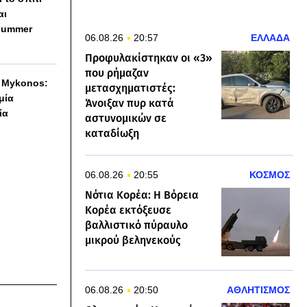
αι
summer
06.08.26
20:57
ΕΛΛΑΔΑ
Προφυλακίστηκαν οι «3»
που ρήμαζαν
h Mykonos:
μετασχηματιστές:
 μία
Άνοιξαν πυρ κατά
ία
αστυνομικών σε
καταδίωξη
06.08.26
20:55
ΚΟΣΜΟΣ
Νότια Κορέα: Η Βόρεια
Κορέα εκτόξευσε
βαλλιστικό πύραυλο
μικρού βεληνεκούς
06.08.26
20:50
ΑΘΛΗΤΙΣΜΟΣ