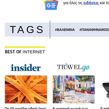
για όλες τις
ειδήσεις
και τ
TAGS
#
ΒΑΛΕΝΘΙΑ
#
ΠΑΝΑΘΗΝΑΙΚΟΣ
BEST OF
INTERNET
Τα 15 μεγάλα οδικά έργα
6 γραφικά χωριά των
5 ατ