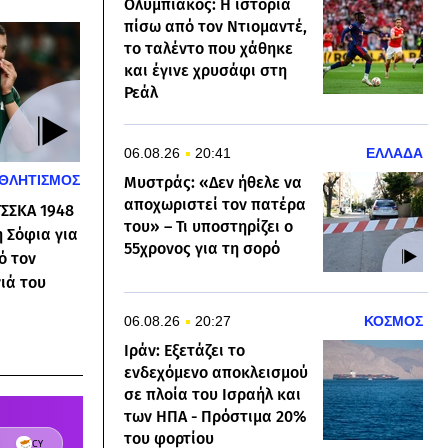
Ολυμπιακός: Η ιστορία
πίσω από τον Ντιομαντέ,
το ταλέντο που χάθηκε
και έγινε χρυσάφι στη
Ρεάλ
06.08.26
20:41
ΕΛΛΑΔΑ
ΘΛΗΤΙΣΜΟΣ
Μυστράς: «Δεν ήθελε να
αποχωριστεί τον πατέρα
ΤΣΣΚΑ 1948
του» – Τι υποστηρίζει ο
η Σόφια για
55χρονος για τη σορό
ό τον
ιά του
06.08.26
20:27
ΚΟΣΜΟΣ
Ιράν: Εξετάζει το
ενδεχόμενο αποκλεισμού
σε πλοία του Ισραήλ και
των ΗΠΑ - Πρόστιμα 20%
του φορτίου