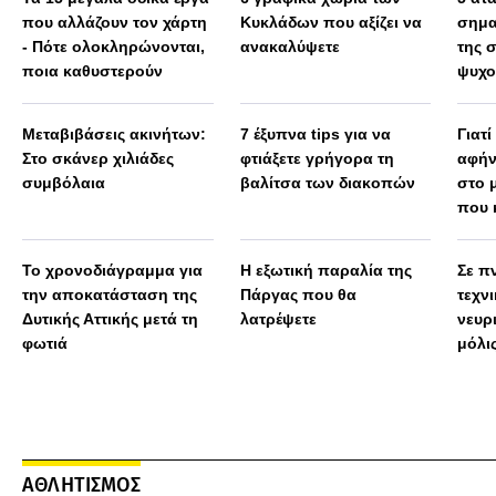
που αλλάζουν τον χάρτη
Κυκλάδων που αξίζει να
σημα
- Πότε ολοκληρώνονται,
ανακαλύψετε
της 
ποια καθυστερούν
ψυχο
Μεταβιβάσεις ακινήτων:
7 έξυπνα tips για να
Γιατί
Στο σκάνερ χιλιάδες
φτιάξετε γρήγορα τη
αφήν
συμβόλαια
βαλίτσα των διακοπών
στο 
που 
Το χρονοδιάγραμμα για
Η εξωτική παραλία της
Σε πν
την αποκατάσταση της
Πάργας που θα
τεχν
Δυτικής Αττικής μετά τη
λατρέψετε
νευρ
φωτιά
μόλις
πολύ
ΑΘΛΗΤΙΣΜΟΣ