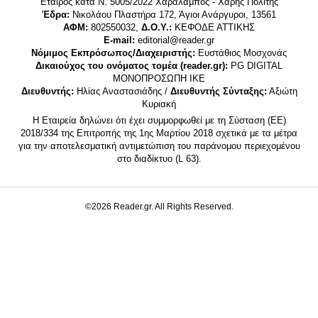
Εταίρος κατά Ν. 5005/2022 Χαράλαμπος - Χάρης Πολίτης
Έδρα:
Νικολάου Πλαστήρα 172, Άγιοι Ανάργυροι, 13561
ΑΦΜ:
802550032,
Δ.Ο.Υ.:
ΚΕΦΟΔΕ ΑΤΤΙΚΗΣ
E-mail:
editorial@reader.gr
Νόμιμος Εκπρόσωπος/Διαχειριστής:
Ευστάθιος Μοσχονάς
Δικαιούχος του ονόματος τομέα (reader.gr):
PG DIGITAL
MONΟΠΡΟΣΩΠΗ ΙΚΕ
Διευθυντής:
Ηλίας Αναστασιάδης /
Διευθυντής Σύνταξης:
Αξιώτη
Κυριακή
Η Εταιρεία δηλώνει ότι έχει συμμορφωθεί με τη Σύσταση (ΕΕ)
2018/334 της Επιτροπής της 1ης Μαρτίου 2018 σχετικά με τα μέτρα
για την αποτελεσματική αντιμετώπιση του παράνομου περιεχομένου
στο διαδίκτυο (L 63).
©2026 Reader.gr. All Rights Reserved.