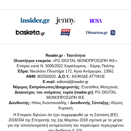
Reader.gr - Ταυτότητα
Ιδιοκτήτρια εταιρεία:
«PG DIGITAL MONΟΠΡΟΣΩΠΗ ΙΚΕ»
Εταίρος κατά Ν. 5005/2022 Χαράλαμπος - Χάρης Πολίτης
Έδρα:
Νικολάου Πλαστήρα 172, Άγιοι Ανάργυροι, 13561
ΑΦΜ:
802550032,
Δ.Ο.Υ.:
ΚΕΦΟΔΕ ΑΤΤΙΚΗΣ
E-mail:
editorial@reader.gr
Νόμιμος Εκπρόσωπος/Διαχειριστής:
Ευστάθιος Μοσχονάς
Δικαιούχος του ονόματος τομέα (reader.gr):
PG DIGITAL
MONΟΠΡΟΣΩΠΗ ΙΚΕ
Διευθυντής:
Ηλίας Αναστασιάδης /
Διευθυντής Σύνταξης:
Αξιώτη
Κυριακή
Η Εταιρεία δηλώνει ότι έχει συμμορφωθεί με τη Σύσταση (ΕΕ)
2018/334 της Επιτροπής της 1ης Μαρτίου 2018 σχετικά με τα μέτρα
για την αποτελεσματική αντιμετώπιση του παράνομου περιεχομένου
στο διαδίκτυο (L 63).