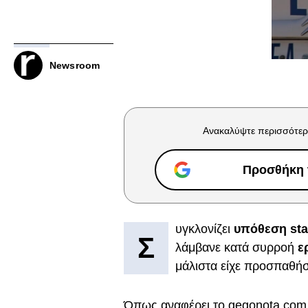
Newsroom
Ανακαλύψτε περισσότερ
Προσθήκη τ
υγκλονίζει
υπόθεση sta
Σ
λάμβανε κατά συρροή
ε
μάλιστα είχε προσπαθήσ
Όπως αναφέρει το gegonota.com,