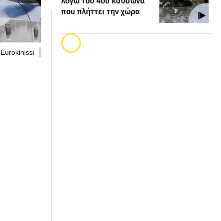
λόγω του 4ου καύσωνα
που πλήττει την χώρα
Eurokinissi