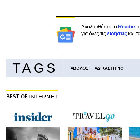
Ακολουθήστε το
Reader
σ
για όλες τις
ειδήσεις
και τ
TAGS
#
ΒΟΛΟΣ
#
ΔΙΚΑΣΤΗΡΙΟ
BEST OF
INTERNET