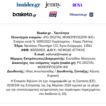
Reader.gr - Ταυτότητα
Ιδιοκτήτρια εταιρεία:
«PG DIGITAL MONΟΠΡΟΣΩΠΗ ΙΚΕ»
Εταίρος κατά Ν. 5005/2022 Χαράλαμπος - Χάρης Πολίτης
Έδρα:
Νικολάου Πλαστήρα 172, Άγιοι Ανάργυροι, 13561
ΑΦΜ:
802550032,
Δ.Ο.Υ.:
ΚΕΦΟΔΕ ΑΤΤΙΚΗΣ
E-mail:
editorial@reader.gr
Νόμιμος Εκπρόσωπος/Διαχειριστής:
Ευστάθιος Μοσχονάς
Δικαιούχος του ονόματος τομέα (reader.gr):
PG DIGITAL
MONΟΠΡΟΣΩΠΗ ΙΚΕ
Διευθυντής:
Ηλίας Αναστασιάδης /
Διευθυντής Σύνταξης:
Αξιώτη
Κυριακή
Η Εταιρεία δηλώνει ότι έχει συμμορφωθεί με τη Σύσταση (ΕΕ)
2018/334 της Επιτροπής της 1ης Μαρτίου 2018 σχετικά με τα μέτρα
για την αποτελεσματική αντιμετώπιση του παράνομου περιεχομένου
στο διαδίκτυο (L 63).