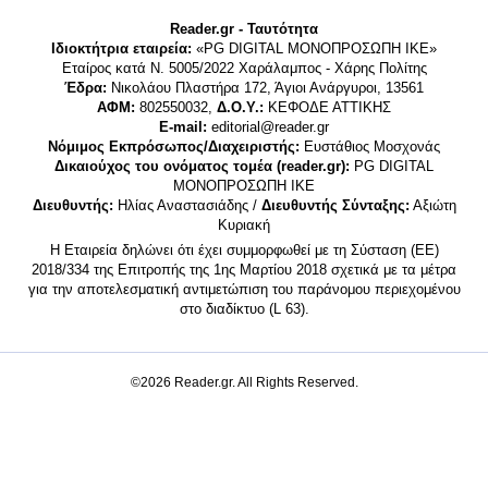
Reader.gr - Ταυτότητα
Ιδιοκτήτρια εταιρεία:
«PG DIGITAL MONΟΠΡΟΣΩΠΗ ΙΚΕ»
Εταίρος κατά Ν. 5005/2022 Χαράλαμπος - Χάρης Πολίτης
Έδρα:
Νικολάου Πλαστήρα 172, Άγιοι Ανάργυροι, 13561
ΑΦΜ:
802550032,
Δ.Ο.Υ.:
ΚΕΦΟΔΕ ΑΤΤΙΚΗΣ
E-mail:
editorial@reader.gr
Νόμιμος Εκπρόσωπος/Διαχειριστής:
Ευστάθιος Μοσχονάς
Δικαιούχος του ονόματος τομέα (reader.gr):
PG DIGITAL
MONΟΠΡΟΣΩΠΗ ΙΚΕ
Διευθυντής:
Ηλίας Αναστασιάδης /
Διευθυντής Σύνταξης:
Αξιώτη
Κυριακή
Η Εταιρεία δηλώνει ότι έχει συμμορφωθεί με τη Σύσταση (ΕΕ)
2018/334 της Επιτροπής της 1ης Μαρτίου 2018 σχετικά με τα μέτρα
για την αποτελεσματική αντιμετώπιση του παράνομου περιεχομένου
στο διαδίκτυο (L 63).
©2026 Reader.gr. All Rights Reserved.