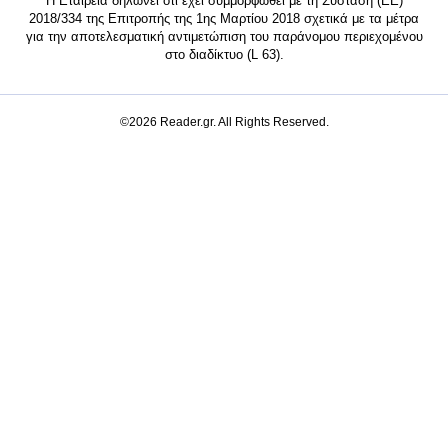
Η Εταιρεία δηλώνει ότι έχει συμμορφωθεί με τη Σύσταση (ΕΕ)
2018/334 της Επιτροπής της 1ης Μαρτίου 2018 σχετικά με τα μέτρα
για την αποτελεσματική αντιμετώπιση του παράνομου περιεχομένου
στο διαδίκτυο (L 63).
©2026 Reader.gr. All Rights Reserved.