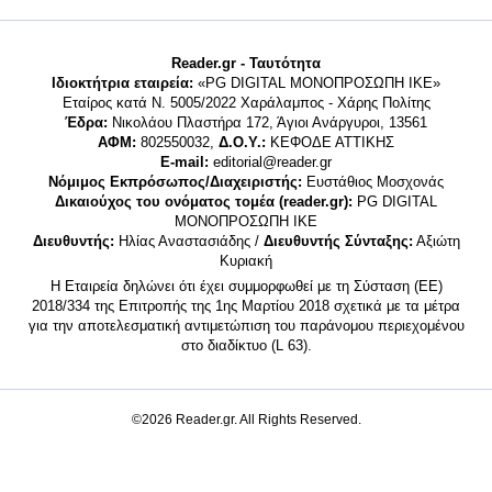
Reader.gr - Ταυτότητα
Ιδιοκτήτρια εταιρεία:
«PG DIGITAL MONΟΠΡΟΣΩΠΗ ΙΚΕ»
Εταίρος κατά Ν. 5005/2022 Χαράλαμπος - Χάρης Πολίτης
Έδρα:
Νικολάου Πλαστήρα 172, Άγιοι Ανάργυροι, 13561
ΑΦΜ:
802550032,
Δ.Ο.Υ.:
ΚΕΦΟΔΕ ΑΤΤΙΚΗΣ
E-mail:
editorial@reader.gr
Νόμιμος Εκπρόσωπος/Διαχειριστής:
Ευστάθιος Μοσχονάς
Δικαιούχος του ονόματος τομέα (reader.gr):
PG DIGITAL
MONΟΠΡΟΣΩΠΗ ΙΚΕ
Διευθυντής:
Ηλίας Αναστασιάδης /
Διευθυντής Σύνταξης:
Αξιώτη
Κυριακή
Η Εταιρεία δηλώνει ότι έχει συμμορφωθεί με τη Σύσταση (ΕΕ)
2018/334 της Επιτροπής της 1ης Μαρτίου 2018 σχετικά με τα μέτρα
για την αποτελεσματική αντιμετώπιση του παράνομου περιεχομένου
στο διαδίκτυο (L 63).
©2026 Reader.gr. All Rights Reserved.